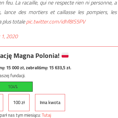
n feu. La racaille, qui ne respecte rien ni personne, a
, lance des mortiers et caillasse les pompiers, les
a plus totale
pic.twitter.com/idhf8IS5PV
 1, 2020
ację Magna Polonia!
my:
15 000
zł, zebraliśmy:
15 633,5
zł.
szej fundacji.
104%
100 zł
Inna kwota
parł nas tym miesiącu:
Tutaj