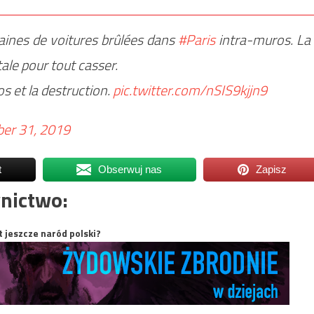
aines de voitures brûlées dans
#Paris
intra-muros. La
ale pour tout casser.
 et la destruction.
pic.twitter.com/nSIS9kjjn9
er 31, 2019
t
Obserwuj nas
Zapisz
nictwo:
t jeszcze naród polski?