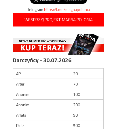
Telegram
https://t.me/magnapolonia
WESPRZYJ PROJEKT MAGNA POLONIA
Darczyńcy - 30.07.2026
AP
30
Artur
70
Anonim
100
Anonim
200
Arleta
90
Piotr
500