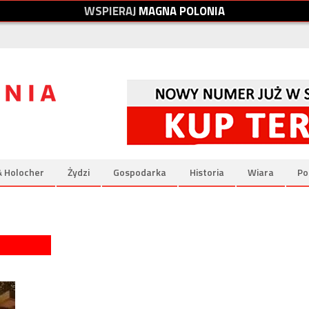
W
S
P
I
E
R
A
J
M
A
G
N
A
P
O
L
O
N
I
A
& Holocher
Żydzi
Gospodarka
Historia
Wiara
Po