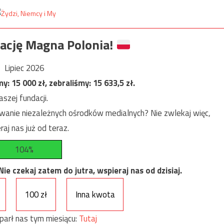
ację Magna Polonia!
Lipiec 2026
my:
15 000
zł, zebraliśmy:
15 633,5
zł.
szej fundacji.
anie niezależnych ośrodków medialnych? Nie zwlekaj więc,
raj nas już od teraz.
104%
e czekaj zatem do jutra, wspieraj nas od dzisiaj.
100 zł
Inna kwota
parł nas tym miesiącu:
Tutaj