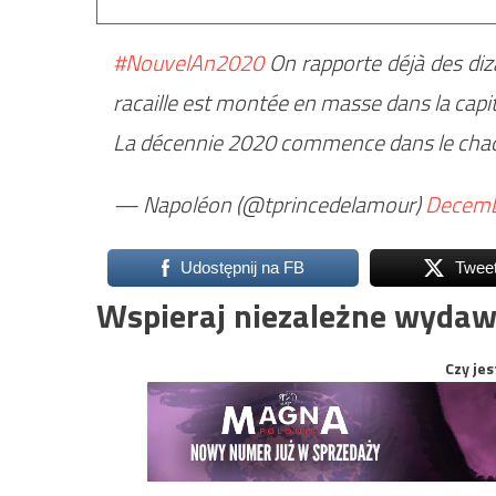
#NouvelAn2020
On rapporte déjà des diz
racaille est montée en masse dans la capit
La décennie 2020 commence dans le chaos
— Napoléon (@tprincedelamour)
Decemb
Udostępnij na FB
Twee
Wspieraj niezależne wydaw
Czy jes