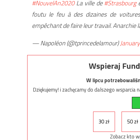
#NouvelAn2020
La ville de
#Strasbourg
e
foutu le feu à des dizaines de voitures
empêchant de faire leur travail. Anarchie l
— Napoléon (@tprincedelamour)
January
Wspieraj Fund
W lipcu potrzebowaliś
Dziękujemy! i zachęcamy do dalszego wsparcia na
30 zł
50 zł
Zobacz kto w