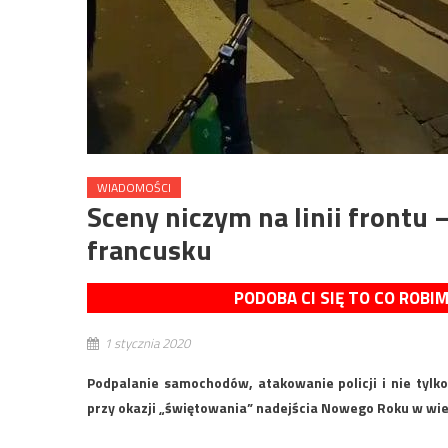
WIADOMOŚCI
Sceny niczym na linii frontu
francusku
PODOBA CI SIĘ TO CO ROBI
1 stycznia 2020
Podpalanie samochodów, atakowanie policji i nie tylko
przy okazji „świętowania” nadejścia Nowego Roku w wi