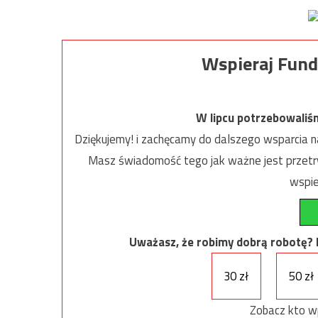
Wspieraj Fund
W lipcu potrzebowaliś
Dziękujemy! i zachęcamy do dalszego wsparcia na
Masz świadomość tego jak ważne jest przetrw
wspie
Uważasz, że robimy dobrą robotę? Ni
30 zł
50 zł
Zobacz kto w