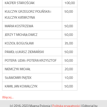
KACPER STAROŚCIAK
100,00
KULCZYK GRZEGORZ POLIŃSKA i
50,00
KULCZYK KATARZYNA
MARIA KOSTRZEWA
50,00
JERZY T MICHAJŁOWICZ
50,00
KOZIOŁ BOGUSŁAW
35,00
PAWEŁ ŁUKASZ ZIEMIAŃSKI
50,00
POTERA LIDIA i POTERA KRZYSZTOF
50,00
NIEMCZYK MICHAŁ
20,00
SŁAWOMIR PIĄTEK
10,00
KAMIL JAN KOWALCZYK
50,00
Więcej...
(c) 2016-2023 Magna Polonia
|
Polityka prywatności
|
Editorial by