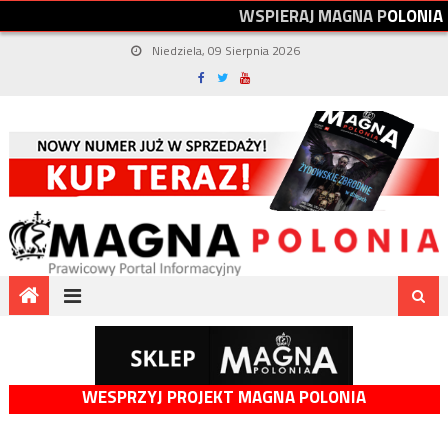
W
S
P
I
E
R
A
J
M
A
G
N
A
P
O
L
O
N
I
A
Niedziela, 09 Sierpnia 2026
WESPRZYJ PROJEKT MAGNA POLONIA