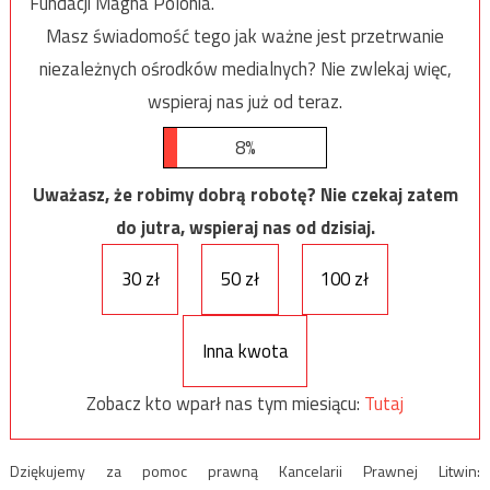
Fundacji Magna Polonia.
Masz świadomość tego jak ważne jest przetrwanie
niezależnych ośrodków medialnych? Nie zwlekaj więc,
wspieraj nas już od teraz.
8%
Uważasz, że robimy dobrą robotę? Nie czekaj zatem
do jutra, wspieraj nas od dzisiaj.
30 zł
50 zł
100 zł
Inna kwota
Zobacz kto wparł nas tym miesiącu:
Tutaj
Dziękujemy za pomoc prawną Kancelarii Prawnej Litwin: