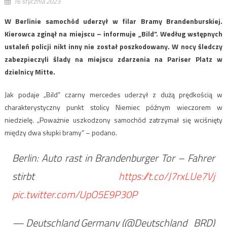
16 stycznia 2023
W Berlinie samochód uderzył w filar Bramy Brandenburskiej.
Kierowca zginął na miejscu – informuje „Bild”. Według wstępnych
ustaleń policji nikt inny nie został poszkodowany. W nocy śledczy
zabezpieczyli ślady na miejscu zdarzenia na Pariser Platz w
dzielnicy Mitte.
Jak podaje „Bild” czarny mercedes uderzył z dużą prędkością w
charakterystyczny punkt stolicy Niemiec późnym wieczorem w
niedzielę. „Poważnie uszkodzony samochód zatrzymał się wciśnięty
między dwa słupki bramy” – podano.
Berlin: Auto rast in Brandenburger Tor – Fahrer
stirbt
https://t.co/J7rxLUe7Vj
pic.twitter.com/UpO5E9P30P
— Deutschland Germany (@Deutschland_BRD)