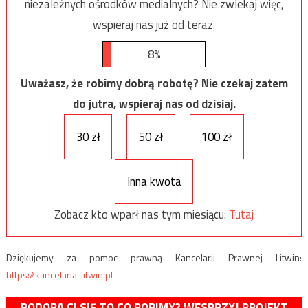
niezależnych ośrodków medialnych? Nie zwlekaj więc,
wspieraj nas już od teraz.
8%
Uważasz, że robimy dobrą robotę? Nie czekaj zatem
do jutra, wspieraj nas od dzisiaj.
30 zł
50 zł
100 zł
Inna kwota
Zobacz kto wparł nas tym miesiącu:
Tutaj
Dziękujemy za pomoc prawną Kancelarii Prawnej Litwin:
https://kancelaria-litwin.pl
PODOBA CI SIĘ TO CO ROBIMY? WESPRZYJ PROJEKT