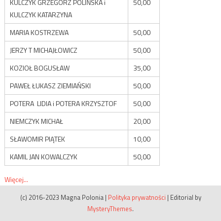
KULCZYK GRZEGORZ POLIŃSKA i
50,00
KULCZYK KATARZYNA
MARIA KOSTRZEWA
50,00
JERZY T MICHAJŁOWICZ
50,00
KOZIOŁ BOGUSŁAW
35,00
PAWEŁ ŁUKASZ ZIEMIAŃSKI
50,00
POTERA LIDIA i POTERA KRZYSZTOF
50,00
NIEMCZYK MICHAŁ
20,00
SŁAWOMIR PIĄTEK
10,00
KAMIL JAN KOWALCZYK
50,00
Więcej...
(c) 2016-2023 Magna Polonia
|
Polityka prywatności
|
Editorial by
MysteryThemes
.