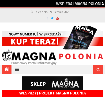
W
S
P
I
E
R
A
J
M
A
G
N
A
P
O
L
O
N
I
A
Niedziela, 09 Sierpnia 2026
WESPRZYJ PROJEKT MAGNA POLONIA