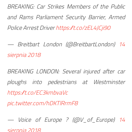
BREAKING: Car Strikes Members of the Public
and Rams Parliament Security Barrier, Armed
Police Arrest Driver
https://t.co/zEL4JCji90
— Breitbart London (@BreitbartLondon)
14
sierpnia 2018
BREAKING LONDON: Several injured after car
ploughs into pedestrians at Westminster
https://t.co/EC3kmbvaVc
pic.twitter.com/hDKTlRrmF8
— Voice of Europe ? (@V_of_Europe)
14
sierpnia 2018