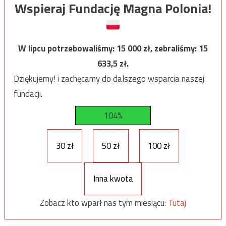
Wspieraj Fundację Magna Polonia!
W lipcu potrzebowaliśmy:
15 000
zł, zebraliśmy:
15
633,5
zł.
Dziękujemy! i zachęcamy do dalszego wsparcia naszej
fundacji.
104%
30 zł
50 zł
100 zł
Inna kwota
Zobacz kto wparł nas tym miesiącu:
Tutaj