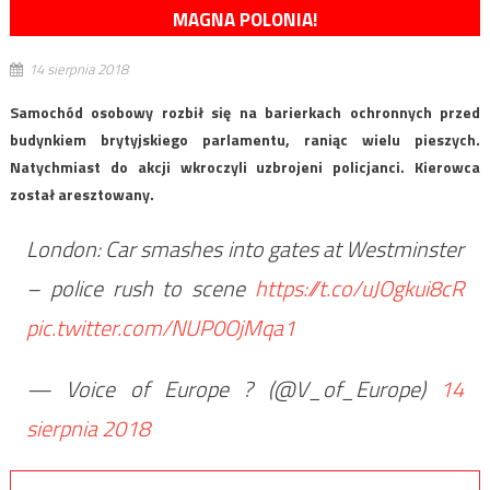
MAGNA POLONIA!
14 sierpnia 2018
Samochód osobowy rozbił się na barierkach ochronnych przed
budynkiem brytyjskiego parlamentu, raniąc wielu pieszych.
Natychmiast do akcji wkroczyli uzbrojeni policjanci. Kierowca
został aresztowany.
London: Car smashes into gates at Westminster
– police rush to scene
https://t.co/uJOgkui8cR
pic.twitter.com/NUP0OjMqa1
— Voice of Europe ? (@V_of_Europe)
14
sierpnia 2018