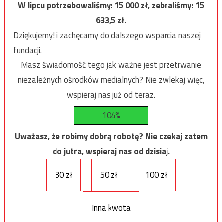
W lipcu potrzebowaliśmy:
15 000
zł, zebraliśmy:
15
633,5
zł.
Dziękujemy! i zachęcamy do dalszego wsparcia naszej
fundacji.
Masz świadomość tego jak ważne jest przetrwanie
niezależnych ośrodków medialnych? Nie zwlekaj więc,
wspieraj nas już od teraz.
104%
Uważasz, że robimy dobrą robotę? Nie czekaj zatem
do jutra, wspieraj nas od dzisiaj.
30 zł
50 zł
100 zł
Inna kwota