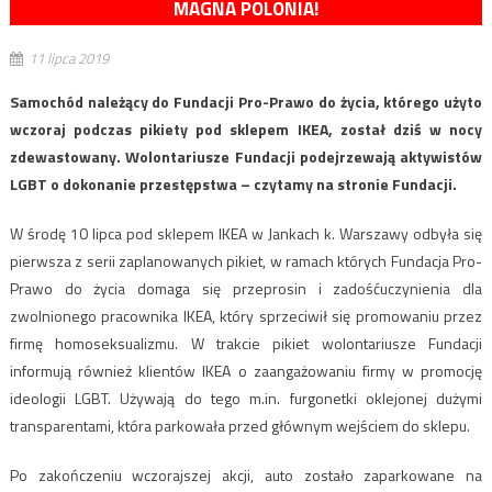
MAGNA POLONIA!
11 lipca 2019
Samochód należący do Fundacji Pro-Prawo do życia, którego użyto
wczoraj podczas pikiety pod sklepem IKEA, został dziś w nocy
zdewastowany. Wolontariusze Fundacji podejrzewają aktywistów
LGBT o dokonanie przestępstwa – czytamy na stronie Fundacji.
W środę 10 lipca pod sklepem IKEA w Jankach k. Warszawy odbyła się
pierwsza z serii zaplanowanych pikiet, w ramach których Fundacja Pro-
Prawo do życia domaga się przeprosin i zadośćuczynienia dla
zwolnionego pracownika IKEA, który sprzeciwił się promowaniu przez
firmę homoseksualizmu. W trakcie pikiet wolontariusze Fundacji
informują również klientów IKEA o zaangażowaniu firmy w promocję
ideologii LGBT. Używają do tego m.in. furgonetki oklejonej dużymi
transparentami, która parkowała przed głównym wejściem do sklepu.
Po zakończeniu wczorajszej akcji, auto zostało zaparkowane na