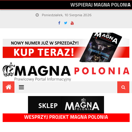
W
S
P
I
E
R
A
J
M
A
G
N
A
P
O
L
O
N
I
A
Poniedziałek, 10 Sierpnia 2026
WESPRZYJ PROJEKT MAGNA POLONIA