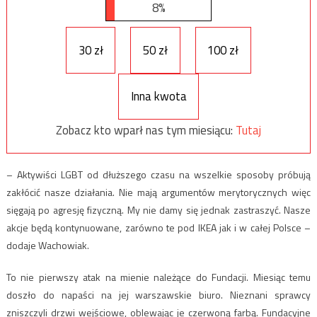
8%
30 zł
50 zł
100 zł
Inna kwota
Zobacz kto wparł nas tym miesiącu:
Tutaj
– Aktywiści LGBT od dłuższego czasu na wszelkie sposoby próbują
zakłócić nasze działania. Nie mają argumentów merytorycznych więc
sięgają po agresję fizyczną. My nie damy się jednak zastraszyć. Nasze
akcje będą kontynuowane, zarówno te pod IKEA jak i w całej Polsce –
dodaje Wachowiak.
To nie pierwszy atak na mienie należące do Fundacji. Miesiąc temu
doszło do napaści na jej warszawskie biuro. Nieznani sprawcy
zniszczyli drzwi wejściowe, oblewając je czerwoną farbą. Fundacyjne