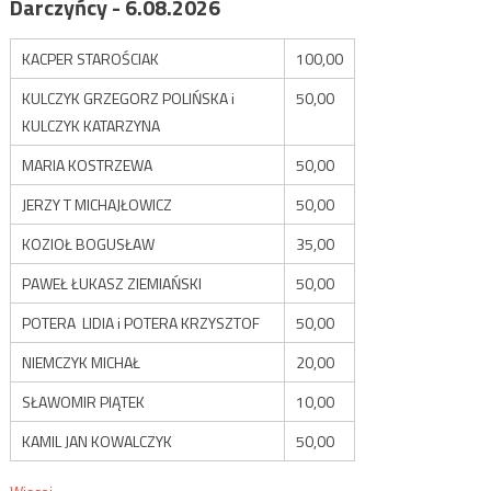
Darczyńcy - 6.08.2026
KACPER STAROŚCIAK
100,00
KULCZYK GRZEGORZ POLIŃSKA i
50,00
KULCZYK KATARZYNA
MARIA KOSTRZEWA
50,00
JERZY T MICHAJŁOWICZ
50,00
KOZIOŁ BOGUSŁAW
35,00
PAWEŁ ŁUKASZ ZIEMIAŃSKI
50,00
POTERA LIDIA i POTERA KRZYSZTOF
50,00
NIEMCZYK MICHAŁ
20,00
SŁAWOMIR PIĄTEK
10,00
KAMIL JAN KOWALCZYK
50,00