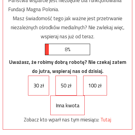
Państwa wsparcie jest niezbędne dla funkcjonowania
Fundacji Magna Polonia.
Masz świadomość tego jak ważne jest przetrwanie
niezależnych ośrodków medialnych? Nie zwlekaj więc,
wspieraj nas już od teraz.
8%
Uważasz, że robimy dobrą robotę? Nie czekaj zatem
do jutra, wspieraj nas od dzisiaj.
30 zł
50 zł
100 zł
Inna kwota
Zobacz kto wparł nas tym miesiącu:
Tutaj