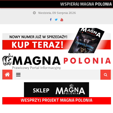
W
S
P
I
E
R
A
J
M
A
G
N
A
P
O
L
O
N
I
A
Niedziela, 09 Sierpnia 2026
WESPRZYJ PROJEKT MAGNA POLONIA