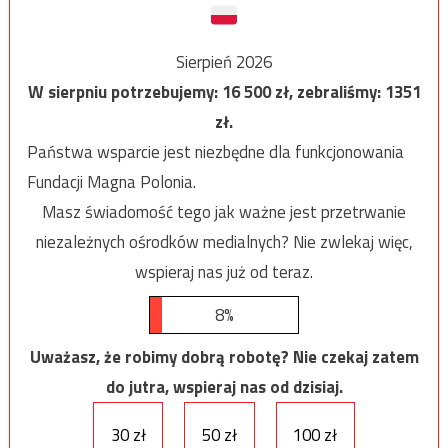
Sierpień 2026
W sierpniu potrzebujemy:
16 500
zł, zebraliśmy:
1351
zł.
Państwa wsparcie jest niezbędne dla funkcjonowania
Fundacji Magna Polonia.
Masz świadomość tego jak ważne jest przetrwanie
niezależnych ośrodków medialnych? Nie zwlekaj więc,
wspieraj nas już od teraz.
8%
Uważasz, że robimy dobrą robotę? Nie czekaj zatem
do jutra, wspieraj nas od dzisiaj.
30 zł
50 zł
100 zł