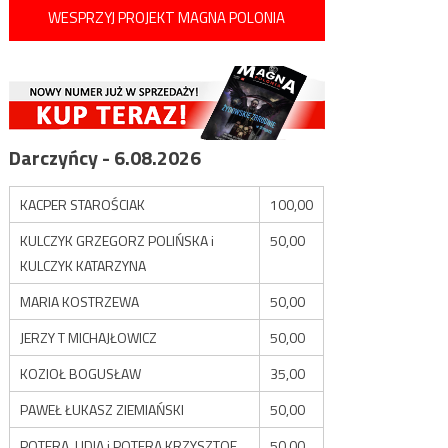
WESPRZYJ PROJEKT MAGNA POLONIA
Darczyńcy - 6.08.2026
KACPER STAROŚCIAK
100,00
KULCZYK GRZEGORZ POLIŃSKA i
50,00
KULCZYK KATARZYNA
MARIA KOSTRZEWA
50,00
JERZY T MICHAJŁOWICZ
50,00
KOZIOŁ BOGUSŁAW
35,00
PAWEŁ ŁUKASZ ZIEMIAŃSKI
50,00
POTERA LIDIA i POTERA KRZYSZTOF
50,00