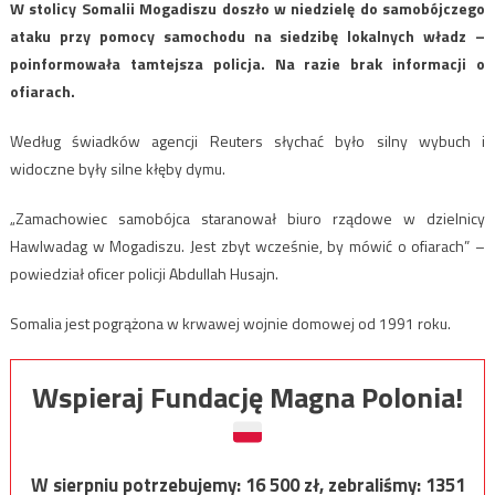
W stolicy Somalii Mogadiszu doszło w niedzielę do samobójczego
ataku przy pomocy samochodu na siedzibę lokalnych władz –
poinformowała tamtejsza policja. Na razie brak informacji o
ofiarach.
Według świadków agencji Reuters słychać było silny wybuch i
widoczne były silne kłęby dymu.
„Zamachowiec samobójca staranował biuro rządowe w dzielnicy
Hawlwadag w Mogadiszu. Jest zbyt wcześnie, by mówić o ofiarach” –
powiedział oficer policji Abdullah Husajn.
Somalia jest pogrążona w krwawej wojnie domowej od 1991 roku.
Wspieraj Fundację Magna Polonia!
W sierpniu potrzebujemy:
16 500
zł, zebraliśmy:
1351