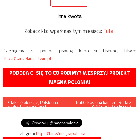
Inna kwota
Zobacz kto wparł nas tym miesiącu:
Tutaj
Dziękujemy za pomoc prawną Kancelarii Prawnej Litwin:
https://kancelaria-litwin.pl
PODOBA CI SIĘ TO CO ROBIMY? WESPRZYJ PROJEKT
MAGNA POLONIA!
Nawigacja
Jak się okazuje, Polska na
Trafiła kosa na kamień: Ruda z
KOD dostała z liścia
rynkach finansowych
wpisu
oceniana jest lepiej niż
Włochy
Telegram
https://t.me/magnapolonia