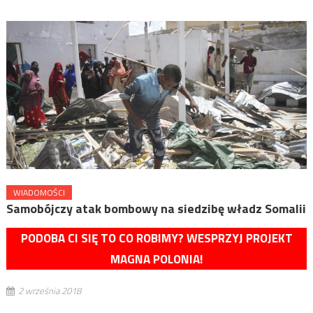
WIADOMOŚCI
Samobójczy atak bombowy na siedzibę władz Somalii
PODOBA CI SIĘ TO CO ROBIMY? WESPRZYJ PROJEKT
MAGNA POLONIA!
2 września 2018