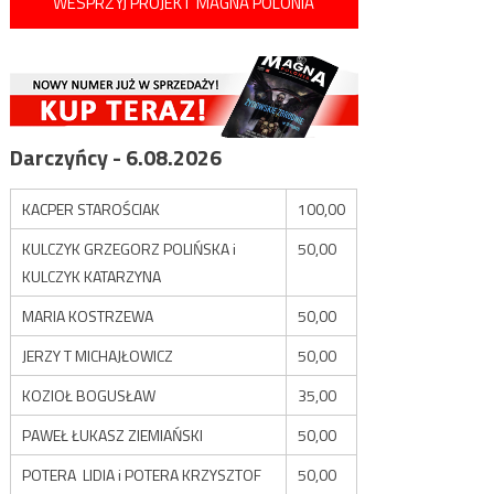
WESPRZYJ PROJEKT MAGNA POLONIA
Darczyńcy - 6.08.2026
KACPER STAROŚCIAK
100,00
KULCZYK GRZEGORZ POLIŃSKA i
50,00
KULCZYK KATARZYNA
MARIA KOSTRZEWA
50,00
JERZY T MICHAJŁOWICZ
50,00
KOZIOŁ BOGUSŁAW
35,00
PAWEŁ ŁUKASZ ZIEMIAŃSKI
50,00
POTERA LIDIA i POTERA KRZYSZTOF
50,00