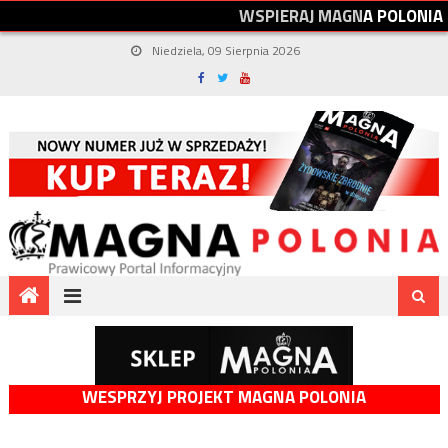
W
S
P
I
E
R
A
J
M
A
G
N
A
P
O
L
O
N
I
A
Niedziela, 09 Sierpnia 2026
WESPRZYJ PROJEKT MAGNA POLONIA