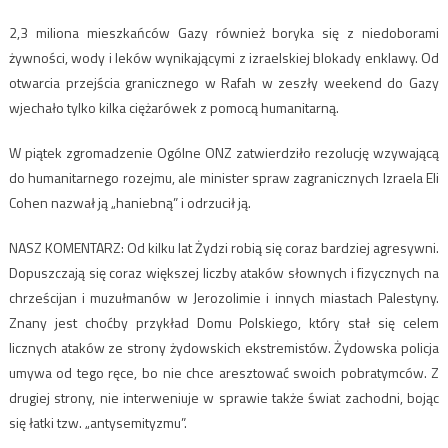
2,3 miliona mieszkańców Gazy również boryka się z niedoborami
żywności, wody i leków wynikającymi z izraelskiej blokady enklawy. Od
otwarcia przejścia granicznego w Rafah w zeszły weekend do Gazy
wjechało tylko kilka ciężarówek z pomocą humanitarną.
W piątek zgromadzenie Ogólne ONZ zatwierdziło rezolucję wzywającą
do humanitarnego rozejmu, ale minister spraw zagranicznych Izraela Eli
Cohen nazwał ją „haniebną” i odrzucił ją.
NASZ KOMENTARZ: Od kilku lat Żydzi robią się coraz bardziej agresywni.
Dopuszczają się coraz większej liczby ataków słownych i fizycznych na
chrześcijan i muzułmanów w Jerozolimie i innych miastach Palestyny.
Znany jest choćby przykład Domu Polskiego, który stał się celem
licznych ataków ze strony żydowskich ekstremistów. Żydowska policja
umywa od tego ręce, bo nie chce aresztować swoich pobratymców. Z
drugiej strony, nie interweniuje w sprawie także świat zachodni, bojąc
się łatki tzw. „antysemityzmu”.