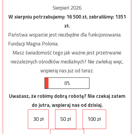
Sierpień 2026
W sierpniu potrzebujemy:
16 500
zł, zebraliśmy:
1351
zł.
Państwa wsparcie jest niezbędne dla funkcjonowania
Fundacji Magna Polonia.
Masz świadomość tego jak ważne jest przetrwanie
niezależnych ośrodków medialnych? Nie zwlekaj więc,
wspieraj nas już od teraz.
8%
Uważasz, że robimy dobrą robotę? Nie czekaj zatem
do jutra, wspieraj nas od dzisiaj.
30 zł
50 zł
100 zł