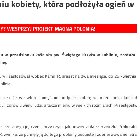
iu kobiety, która podłożyła ogień w
MY? WESPRZYJ PROJEKT MAGNA POLONIA!
u w przedsionku kościoła pw. Świętego Krzyża w Lublinie, została
iny.
ry i zastosował wobec Kamili R. areszt na dwa miesiące, do 25 kwietnia
linie.
arzuciła, że we wtorek umyślnie podpaliła kotarę w przedsionku kościoł
 i zdrowiu wielu ludzi, a także mieniu w wielkich rozmiarach. Przestępst
zarzucanego jej czynu, przy czym, jak powiedziała rzeczniczka Prokuratu
R. wynika, że pchnęły ją do tego problemy osobiste i zdenerwowanie. Stra