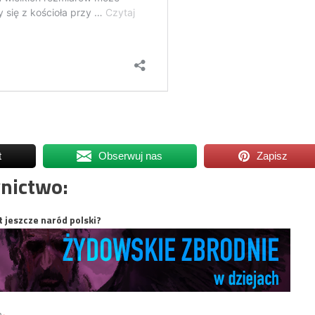
t
Obserwuj nas
Zapisz
nictwo:
t jeszcze naród polski?