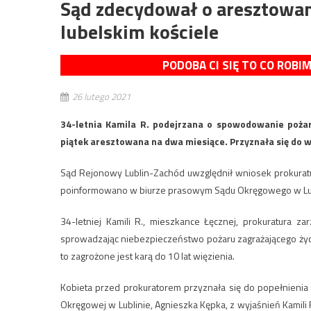
Sąd zdecydował o aresztowan
lubelskim kościele
PODOBA CI SIĘ TO CO ROBI
26 lutego 2021
34-letnia Kamila R. podejrzana o spowodowanie pożar
piątek aresztowana na dwa miesiące. Przyznała się do w
Sąd Rejonowy Lublin-Zachód uwzględnił wniosek prokuratu
poinformowano w biurze prasowym Sądu Okręgowego w Lub
34-letniej Kamili R., mieszkance Łęcznej, prokuratura z
sprowadzając niebezpieczeństwo pożaru zagrażającego życiu
to zagrożone jest karą do 10 lat więzienia.
Kobieta przed prokuratorem przyznała się do popełnienia 
Okręgowej w Lublinie, Agnieszka Kępka, z wyjaśnień Kamili 