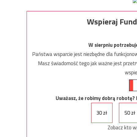
Wspieraj Fund
W sierpniu potrzebu
Państwa wsparcie jest niezbędne dla funkcjonow
Masz świadomość tego jak ważne jest przetrw
wspie
Uważasz, że robimy dobrą robotę? Ni
30 zł
50 zł
Zobacz kto w