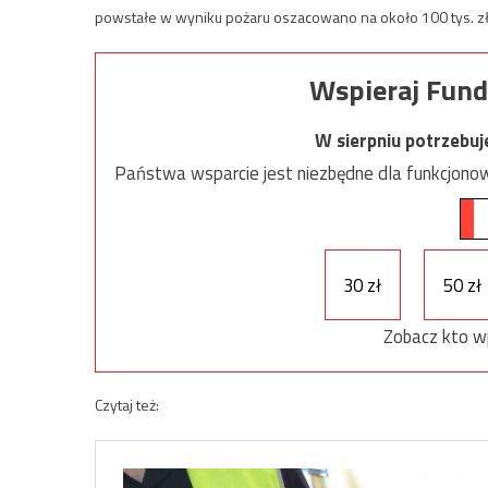
powstałe w wyniku pożaru oszacowano na około 100 tys. zł
Wspieraj Fund
W sierpniu potrzebu
Państwa wsparcie jest niezbędne dla funkcjonow
30 zł
50 zł
Zobacz kto w
Czytaj też: