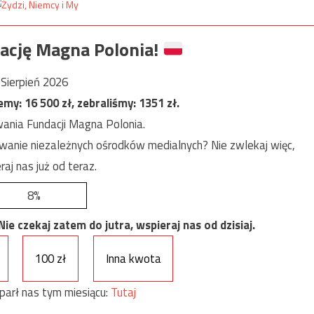
ację Magna Polonia!
Sierpień 2026
jemy:
16 500
zł, zebraliśmy:
1351
zł.
ania Fundacji Magna Polonia.
anie niezależnych ośrodków medialnych? Nie zwlekaj więc,
raj nas już od teraz.
8%
e czekaj zatem do jutra, wspieraj nas od dzisiaj.
100 zł
Inna kwota
parł nas tym miesiącu:
Tutaj