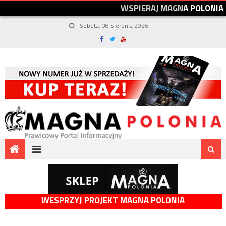
W
S
P
I
E
R
A
J
M
A
G
N
A
P
O
L
O
N
I
A
Sobota, 08 Sierpnia 2026
WESPRZYJ PROJEKT MAGNA POLONIA