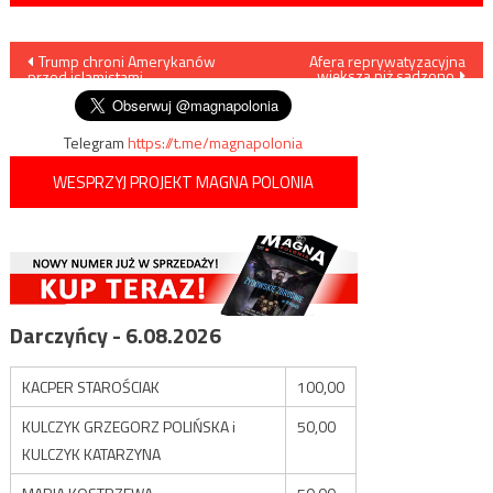
Nawigacja
Trump chroni Amerykanów
Afera reprywatyzacyjna
większa niż sądzono
przed islamistami
wpisu
Telegram
https://t.me/magnapolonia
WESPRZYJ PROJEKT MAGNA POLONIA
Darczyńcy - 6.08.2026
KACPER STAROŚCIAK
100,00
KULCZYK GRZEGORZ POLIŃSKA i
50,00
KULCZYK KATARZYNA