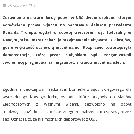
29 stycznia 2017
Zezwolenie na warunkowy pobyt w USA dwóm osobom, którym
odmówiono prawa wjazdu na podstawie dekretu prezydenta
Donalda Trumpa, wydał w sobotę wieczorem sąd federalny w
Nowym Jorku. Dekret zakazuje przyjmowania obywateli z 7 krajów,
gdzie większość stanowią muzułmanie. Rozprawie towarzyszyła
demonstracja, którą przed budynkiem Sądu zorganizowali
zwolennicy przyjmowania imigrantów z krajów muzułmańskich.
Zgodnie z decyzją pani sędzi Ann Donnelly z sądu okręgowego dla
wschodniego Nowego Jorku, osobom, które przybyły do Stanów
Zjednoczonych z ważnymi wizami, zezwolono na pobyt
„nadzwyczajny” do czasu ostatecznego rozpatrzenia ich sprawy przez
sąd. Oznacza to, że nie można ich deportować z USA.