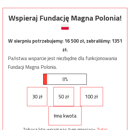
Wspieraj Fundację Magna Polonia!
W sierpniu potrzebujemy:
16 500
zł, zebraliśmy:
1351
zł.
Państwa wsparcie jest niezbędne dla funkcjonowania
Fundacji Magna Polonia.
8%
30 zł
50 zł
100 zł
Inna kwota
Zobacz kto wparł nas tym miesiącu:
Tutaj