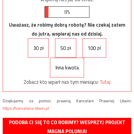
8%
Uważasz, że robimy dobrą robotę? Nie czekaj zatem
do jutra, wspieraj nas od dzisiaj.
30 zł
50 zł
100 zł
Inna kwota
Zobacz kto wparł nas tym miesiącu:
Tutaj
Dziękujemy za pomoc prawną Kancelarii Prawnej Litwin:
https://kancelaria-litwin.pl
PODOBA CI SIĘ TO CO ROBIMY? WESPRZYJ PROJEKT
MAGNA POLONIA!