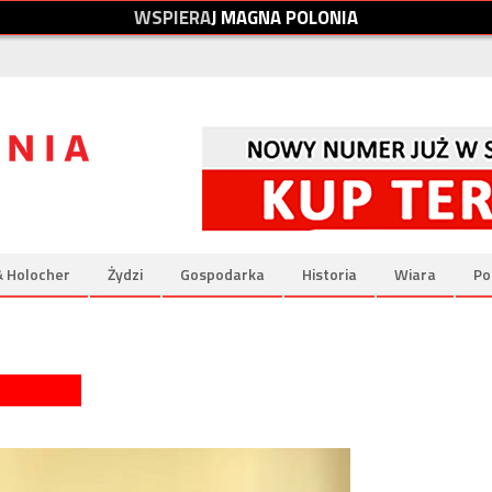
W
S
P
I
E
R
A
J
M
A
G
N
A
P
O
L
O
N
I
A
& Holocher
Żydzi
Gospodarka
Historia
Wiara
Po