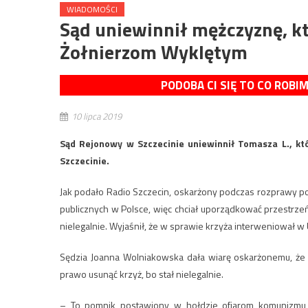
WIADOMOŚCI
Sąd uniewinnił mężczyznę, k
Żołnierzom Wyklętym
PODOBA CI SIĘ TO CO ROBI
10 lipca 2019
Sąd Rejonowy w Szczecinie uniewinnił Tomasza L., kt
Szczecinie.
Jak podało Radio Szczecin, oskarżony podczas rozprawy pow
publicznych w Polsce, więc chciał uporządkować przestrze
nielegalnie. Wyjaśnił, że w sprawie krzyża interweniował w
Sędzia Joanna Wolniakowska dała wiarę oskarżonemu, że k
prawo usunąć krzyż, bo stał nielegalnie.
– To pomnik postawiony w hołdzie ofiarom komunizmu –