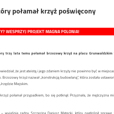
tóry połamał krzyż poświęcony
MY? WESPRZYJ PROJEKT MAGNA POLONIA!
óry trzy lata temu połamał brzozowy krzyż na placu Grunwaldzkim
iedział, że jest ateistą i jego zdaniem krzyży nie powinno być w miejsca
ń. Brzozowy krzyż nazwał „konstrukcją budowlaną”, która została ustawio
 Urzędzie Miejskim.
rzyż połamał przypadkiem, bo się potknął. Przyznała, że mężczyzna mi
 wyjaśnia radny Szczecina Dariusz Matecki, który nagłośnił sprawę