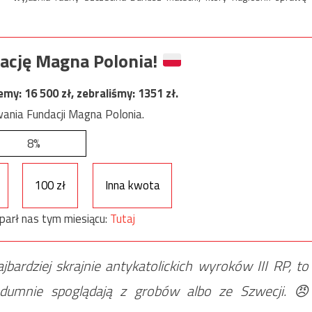
ację Magna Polonia!
jemy:
16 500
zł, zebraliśmy:
1351
zł.
ania Fundacji Magna Polonia.
8%
100 zł
Inna kwota
parł nas tym miesiącu:
Tutaj
bardziej skrajnie antykatolickich wyroków III RP, to
 dumnie spoglądają z grobów albo ze Szwecji. 😠