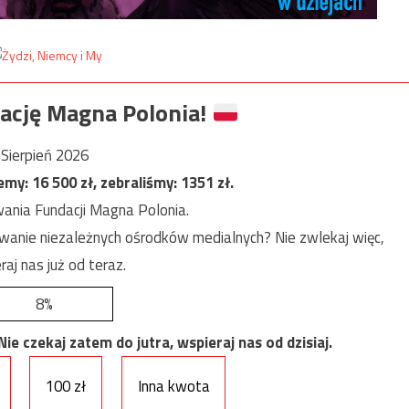
ację Magna Polonia!
Sierpień 2026
jemy:
16 500
zł, zebraliśmy:
1351
zł.
ania Fundacji Magna Polonia.
anie niezależnych ośrodków medialnych? Nie zwlekaj więc,
raj nas już od teraz.
8%
e czekaj zatem do jutra, wspieraj nas od dzisiaj.
100 zł
Inna kwota