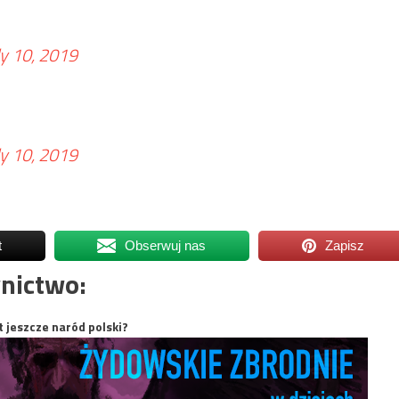
ly 10, 2019
ly 10, 2019
t
Obserwuj nas
Zapisz
nictwo:
t jeszcze naród polski?