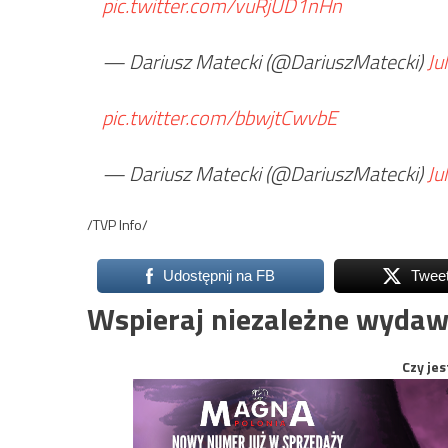
pic.twitter.com/vuRjUD1nHn
— Dariusz Matecki (@DariuszMatecki)
Ju
pic.twitter.com/bbwjtCwvbE
— Dariusz Matecki (@DariuszMatecki)
Ju
/TVP Info/
Udostępnij na FB
Twee
Wspieraj niezależne wydaw
Czy jes