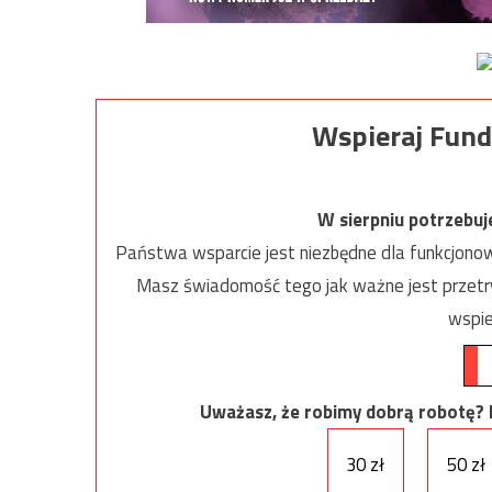
Wspieraj Fund
W sierpniu potrzebu
Państwa wsparcie jest niezbędne dla funkcjonow
Masz świadomość tego jak ważne jest przetrw
wspie
Uważasz, że robimy dobrą robotę? Ni
30 zł
50 zł