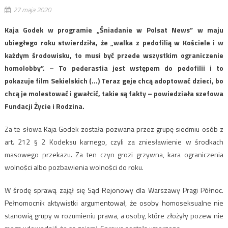
27 maja 2020
Kaja Godek w programie „Śniadanie w Polsat News” w maju
ubiegłego roku stwierdziła, że „walka z pedofilią w Kościele i w
każdym środowisku, to musi być przede wszystkim ograniczenie
homolobby”. – To pederastia jest wstępem do pedofilii i to
pokazuje film Sekielskich (…) Teraz geje chcą adoptować dzieci, bo
chcą je molestować i gwałcić, takie są fakty – powiedziała szefowa
Fundacji Życie i Rodzina.
Za te słowa Kaja Godek została pozwana przez grupę siedmiu osób z
art. 212 § 2 Kodeksu karnego, czyli za zniesławienie w środkach
masowego przekazu. Za ten czyn grozi grzywna, kara ograniczenia
wolności albo pozbawienia wolności do roku.
W środę sprawą zajął się Sąd Rejonowy dla Warszawy Pragi Północ.
Pełnomocnik aktywistki argumentował, że osoby homoseksualne nie
stanowią grupy w rozumieniu prawa, a osoby, które złożyły pozew nie