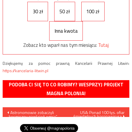
30 zł
50 zł
100 zł
Inna kwota
Zobacz kto wparł nas tym miesiącu:
Tutaj
Dziękujemy za pomoc prawną Kancelarii Prawnej Litwin:
https://kancelaria-litwin.pl
PODOBA CI SIĘ TO CO ROBIMY? WESPRZYJ PROJEKT
MAGNA POLONIA!
Nawigacja
Astronomowie zobaczyli
USA: Ponad 100 tys. ofiar
śmiertelnych koronawirusa
„kosmiczny pierścień ognia”
wpisu
sprzed 11 miliardów lat