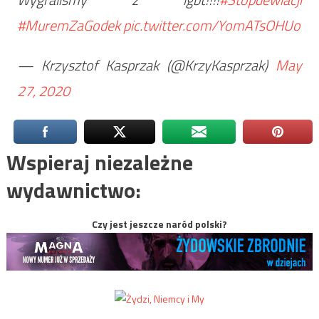
#MuremZaGodek
pic.twitter.com/YomATsOHUo
— Krzysztof Kasprzak (@KrzyKasprzak)
May
27, 2020
Wspieraj niezależne
wydawnictwo:
Czy jest jeszcze naród polski?