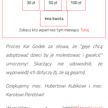
30 zł
50 zł
100 zł
Inna kwota
Zobacz kto wparł nas tym miesiącu:
Tutaj
Proces Kai Godek za słowa, że "geje chcą
adoptować dzieci by je molestowac i gwałcić"
umorzony! Skarżący nie udowodnili, że
wypowiedź ich dotyczy (tj. że są gejami).
Dziękujemy mec. Hubertowi Kubikowi i mec.
Karolowi Peretowi!
Wygraliśmy z lgbt!!!!
#Stopdewiacji