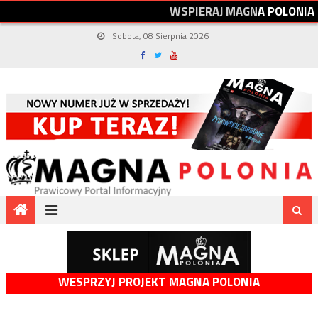
W
S
P
I
E
R
A
J
M
A
G
N
A
P
O
L
O
N
I
A
Sobota, 08 Sierpnia 2026
WESPRZYJ PROJEKT MAGNA POLONIA