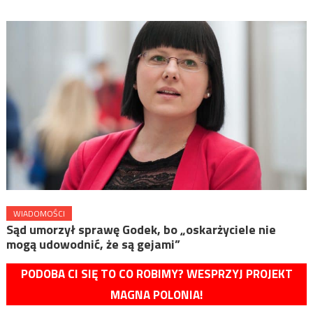
WIADOMOŚCI
Sąd umorzył sprawę Godek, bo „oskarżyciele nie
mogą udowodnić, że są gejami”
PODOBA CI SIĘ TO CO ROBIMY? WESPRZYJ PROJEKT
MAGNA POLONIA!