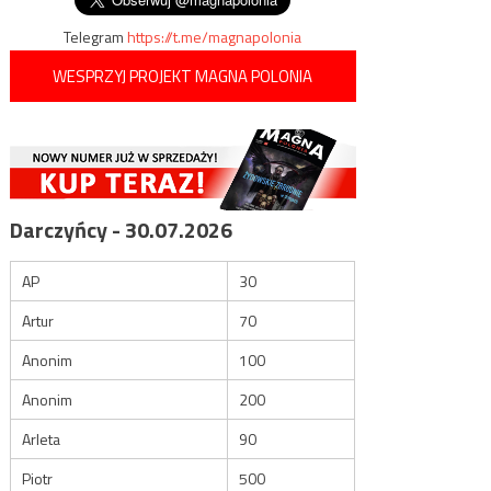
Telegram
https://t.me/magnapolonia
WESPRZYJ PROJEKT MAGNA POLONIA
Darczyńcy - 30.07.2026
AP
30
Artur
70
Anonim
100
Anonim
200
Arleta
90
Piotr
500