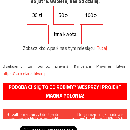
do jutra, wspieraj nas od dzisiaj.
30 zł
50 zł
100 zł
Inna kwota
Zobacz kto wparł nas tym miesiącu:
Tutaj
Dziękujemy za pomoc prawną Kancelarii Prawnej Litwin:
https://kancelaria-litwin.pl
PODOBA CI SIĘ TO CO ROBIMY? WESPRZYJ PROJEKT
MAGNA POLONIA!
Nawigacja
Twitter ograniczył dostęp do
Rosja rozpoczęła budowę
nowego bombowca PAK-DA
strony rosyjskiej szczepionki
wpisu
przeciwko koronawirusowi