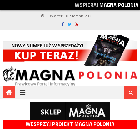
W
S
P
I
E
R
A
J
M
A
G
N
A
P
O
L
O
N
I
A
Czwartek, 06 Sierpnia 2026
WESPRZYJ PROJEKT MAGNA POLONIA