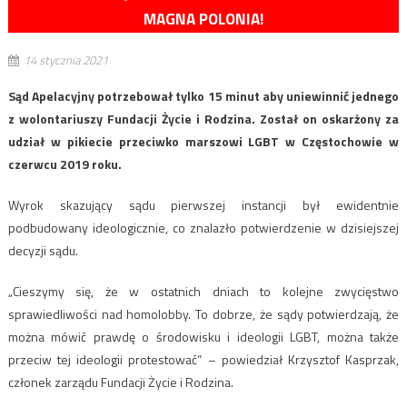
MAGNA POLONIA!
14 stycznia 2021
Sąd Apelacyjny potrzebował tylko 15 minut aby uniewinnić jednego
z wolontariuszy Fundacji Życie i Rodzina. Został on oskarżony za
udział w pikiecie przeciwko marszowi LGBT w Częstochowie w
czerwcu 2019 roku.
Wyrok skazujący sądu pierwszej instancji był ewidentnie
podbudowany ideologicznie, co znalazło potwierdzenie w dzisiejszej
decyzji sądu.
„Cieszymy się, że w ostatnich dniach to kolejne zwycięstwo
sprawiedliwości nad homolobby. To dobrze, że sądy potwierdzają, że
można mówić prawdę o środowisku i ideologii LGBT, można także
przeciw tej ideologii protestować” – powiedział Krzysztof Kasprzak,
członek zarządu Fundacji Życie i Rodzina.