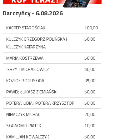
Darczyńcy - 6.08.2026
KACPER STAROŚCIAK
100,00
KULCZYK GRZEGORZ POLIŃSKA i
50,00
KULCZYK KATARZYNA
MARIA KOSTRZEWA
50,00
JERZY T MICHAJŁOWICZ
50,00
KOZIOŁ BOGUSŁAW
35,00
PAWEŁ ŁUKASZ ZIEMIAŃSKI
50,00
POTERA LIDIA i POTERA KRZYSZTOF
50,00
NIEMCZYK MICHAŁ
20,00
SŁAWOMIR PIĄTEK
10,00
KAMIL JAN KOWALCZYK
50,00