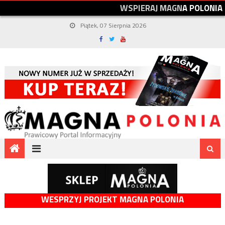
W
S
P
I
E
R
A
J
M
A
G
N
A
P
O
L
O
N
I
A
Piątek, 07 Sierpnia 2026
WESPRZYJ PROJEKT MAGNA POLONIA