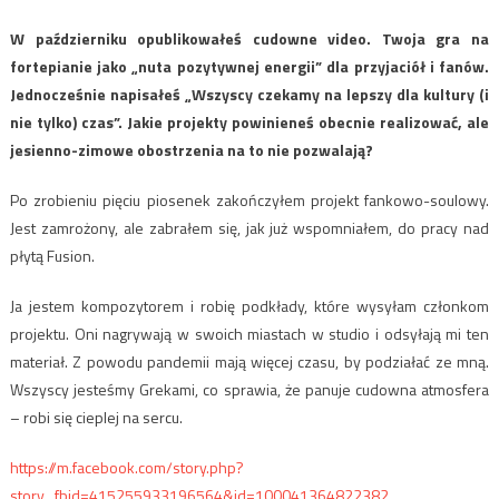
W październiku opublikowałeś cudowne video. Twoja gra na
fortepianie jako „
nuta pozytywnej energii” dla przyjaciół i fanów.
Jednocześnie napisałeś „Wszyscy czekamy na lepszy dla kultury (i
nie tylko) czas”.
Jakie projekty powinieneś obecnie realizować, ale
jesienno-zimowe obostrzenia na to nie pozwalają?
Po zrobieniu pięciu piosenek zakończyłem projekt fankowo-soulowy.
Jest zamrożony, ale zabrałem się, jak już wspomniałem, do pracy nad
płytą Fusion.
Ja jestem kompozytorem i robię podkłady, które wysyłam członkom
projektu. Oni nagrywają w swoich miastach w studio i odsyłają mi ten
materiał. Z powodu pandemii mają więcej czasu, by podziałać ze mną.
Wszyscy jesteśmy Grekami, co sprawia, że panuje cudowna atmosfera
– robi się cieplej na sercu.
https://m.facebook.com/story.php?
story_fbid=415255933196564&id=100041364822382