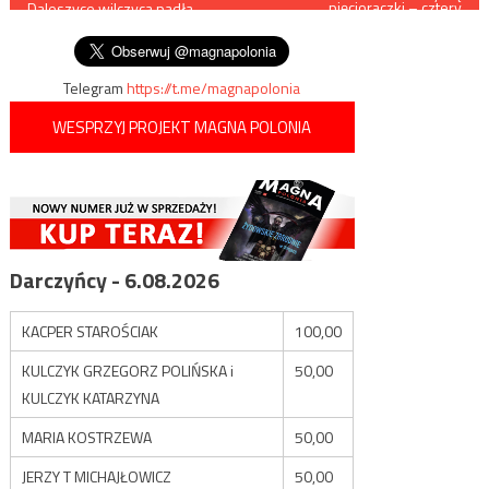
pięcioraczki – cztery
Daleszyce wilczyca padła
dziewczynki i chłopiec
wpisu
ofiarą kłusownika
Telegram
https://t.me/magnapolonia
WESPRZYJ PROJEKT MAGNA POLONIA
Darczyńcy - 6.08.2026
KACPER STAROŚCIAK
100,00
KULCZYK GRZEGORZ POLIŃSKA i
50,00
KULCZYK KATARZYNA
MARIA KOSTRZEWA
50,00
JERZY T MICHAJŁOWICZ
50,00