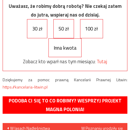
Uważasz, że robimy dobrą robotę? Nie czekaj zatem
do jutra, wspieraj nas od dzisiaj.
30 zł
50 zł
100 zł
Inna kwota
Zobacz kto wparł nas tym miesiącu:
Tutaj
Dziękujemy za pomoc prawną Kancelarii Prawnej Litwin:
https://kancelaria-litwin.pl
PODOBA CI SIĘ TO CO ROBIMY? WESPRZYJ PROJEKT
MAGNA POLONIA!
Nawigacja
W lasach Nadleśnictwa
W Poznaniu urodziły się