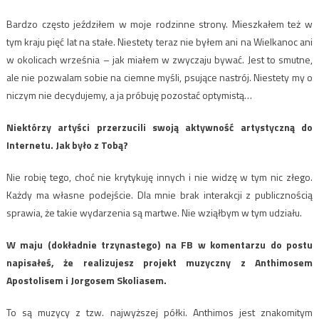
Bardzo często jeździłem w moje rodzinne strony. Mieszkałem też w
tym kraju pięć lat na stałe. Niestety teraz nie byłem ani na Wielkanoc ani
w okolicach września – jak miałem w zwyczaju bywać. Jest to smutne,
ale nie pozwalam sobie na ciemne myśli, psujące nastrój. Niestety my o
niczym nie decydujemy, a ja próbuję pozostać optymistą…
Niektórzy artyści przerzucili swoją aktywność artystyczną do
Internetu. Jak było z Tobą?
Nie robię tego, choć nie krytykuję innych i nie widzę w tym nic złego.
Każdy ma własne podejście. Dla mnie brak interakcji z publicznością
sprawia, że takie wydarzenia są martwe. Nie wziąłbym w tym udziału.
W maju (dokładnie trzynastego) na FB w komentarzu do postu
napisałeś, że realizujesz projekt muzyczny z Anthimosem
Apostolisem i Jorgosem Skoliasem.
To są muzycy z tzw. najwyższej półki. Anthimos jest znakomitym