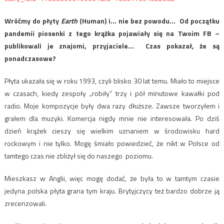
Wróćmy do płyty
Earth
(Human) i… nie bez powodu… Od początku
pandemii piosenki z tego krążka pojawiały się na Twoim FB –
publikowali je znajomi, przyjaciele… Czas pokazał, że są
ponadczasowe?
Płyta ukazała się w roku 1993, czyli blisko 30 lat temu. Miało to miejsce
w czasach, kiedy zespoły „robiły” trzy i pół minutowe kawałki pod
radio. Moje kompozycje były dwa razy dłuższe. Zawsze tworzyłem i
grałem dla muzyki. Komercja nigdy mnie nie interesowała. Po dziś
dzień krążek cieszy się wielkim uznaniem w środowisku hard
rockowym i nie tylko. Mogę śmiało powiedzieć, że nikt w Polsce od
tamtego czas nie zbliżył się do naszego poziomu.
Mieszkasz w Anglii, więc mogę dodać, że była to w tamtym czasie
jedyna polska płyta grana tym kraju. Brytyjczycy też bardzo dobrze ją
zrecenzowali.