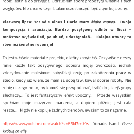
robić, jest nie do przyjęcia. Odrzuciłem sporo propozycji właśnie z tych
względów. Nie chce w czymś takim uczestniczyć i być z tym kojarzony.
Pierwszy lipca:
Yoriadis Vibes i Daria Marx
Make moves
. Twoja
kompozycja i aranżacja.
Bardzo pozytywny odbiór w Sieci –
mnóstwo wyświetleń, polubień, udostępnień… Kolejne utwory to
również świetne recenzje!
To jest właśnie materiał z projektu, o który zapytałaś. Oczywiście cieszy
mnie każdy fakt pozytywnego odbioru mojej twórczości, jednak
zdecydowanie maksimum satysfakcji czuję po zakończeniu pracy w
studio, kiedy już wiem, że mam za sobą tzw. kawał dobrej roboty. Nie
robię niczego po to, by komuś się przypodobać, trafić do jakiejś grupy
słuchaczy… To jest fantastyczny efekt uboczny… Przede wszystkim
spełniam moje muzyczne marzenia, a dopiero później jest cała
reszta… Nigdy nie kopiuje żadnych trendów; uważam to za naganne.
https://www.youtube.com/watch?v=B5kl7rr0rYs
Yoriadis Band,
Przez
krótką chwilę