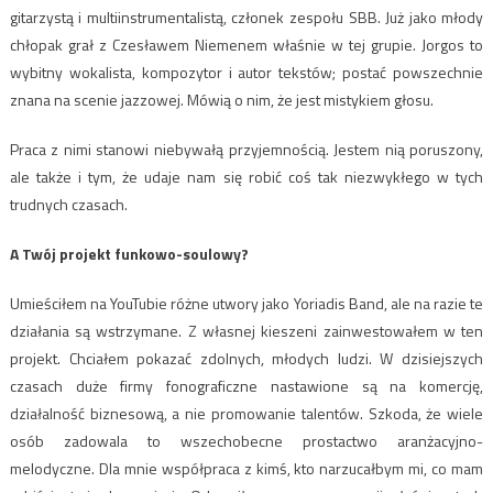
gitarzystą i multiinstrumentalistą, członek zespołu SBB. Już jako młody
chłopak grał z Czesławem Niemenem właśnie w tej grupie. Jorgos to
wybitny wokalista, kompozytor i autor tekstów; postać powszechnie
znana na scenie jazzowej. Mówią o nim, że jest mistykiem głosu.
Praca z nimi stanowi niebywałą przyjemnością. Jestem nią poruszony,
ale także i tym, że udaje nam się robić coś tak niezwykłego w tych
trudnych czasach.
A Twój projekt funkowo-soulowy?
Umieściłem na YouTubie różne utwory jako Yoriadis Band, ale na razie te
działania są wstrzymane. Z własnej kieszeni zainwestowałem w ten
projekt. Chciałem pokazać zdolnych, młodych ludzi. W dzisiejszych
czasach duże firmy fonograficzne nastawione są na komercję,
działalność biznesową, a nie promowanie talentów. Szkoda, że wiele
osób zadowala to wszechobecne prostactwo aranżacyjno-
melodyczne. Dla mnie współpraca z kimś, kto narzucałbym mi, co mam