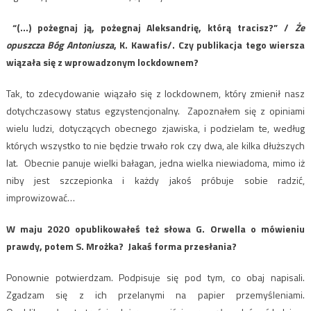
“(…) pożegnaj ją, pożegnaj Aleksandrię, którą tracisz?” /
Że
opuszcza Bóg Antoniusza
, K. Kawafis/. Czy publikacja tego wiersza
wiązała się z wprowadzonym lockdownem?
Tak, to zdecydowanie wiązało się z lockdownem, który zmienił nasz
dotychczasowy status egzystencjonalny. Zapoznałem się z opiniami
wielu ludzi, dotyczących obecnego zjawiska, i podzielam te, według
których wszystko to nie będzie trwało rok czy dwa, ale kilka dłuższych
lat. Obecnie panuje wielki bałagan, jedna wielka niewiadoma, mimo iż
niby jest szczepionka i każdy jakoś próbuje sobie radzić,
improwizować…
W maju 2020 opublikowałeś też słowa G. Orwella o mówieniu
prawdy, potem S. Mrożka? Jakaś forma przesłania?
Ponownie potwierdzam. Podpisuje się pod tym, co obaj napisali.
Zgadzam się z ich przelanymi na papier przemyśleniami.