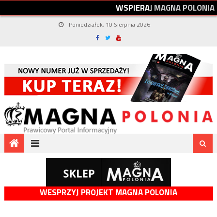
W
S
P
I
E
R
A
J
M
A
G
N
A
P
O
L
O
N
I
A
Poniedziałek, 10 Sierpnia 2026
WESPRZYJ PROJEKT MAGNA POLONIA