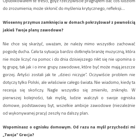
Opublikowałem te treści, gdyż rzeczywiście pragnąłem dać coś ludziom
do zrozumienia; może skłonić do myślenia krytycznego, refleksji…
Wiosenny przymus zamknięcia w domach pokrzyżował z pewnością
jakieś Twoje plany zawodowe?
Nie chce się skarżyć, uważam, że należy mimo wszystko zachować
pogodę ducha. Cała ta sytuacja bardzo dotknęła branżę muzyczną, która
nie może liczyć na pomoc i do dnia dzisiejszego nikt się nie upomina o
tę grupę, tak jak i o inne grupy zawodowe, które być może mają jeszcze
gorzej. Artyści zostali jak te „dzieci niczyje”. Oczywiście problem nie
dotyczy tylko Polski, ale właściwie całego świata. Nie wiadomo, kiedy ta
recesja się skończy. Nagle wszystko się zmieniło, zniknęło. W
pierwszej kolejności, tak myślę, ludzie walczyli o swoje ogniska
domowe, podstawowy byt, wszelkie ambicje zawodowe (niezależnie
od wykonywanej pracy) zeszły na dalszy plan.
Wspominasz o ognisku domowym. Od razu na myśl przychodzi mi
„Twoja” Grecja?