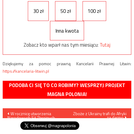
30 zł
50 zł
100 zł
Inna kwota
Zobacz kto wparł nas tym miesiącu:
Tutaj
Dziękujemy za pomoc prawną Kancelarii Prawnej Litwin:
https://kancelaria-litwin.pl
PODOBA CI SIĘ TO CO ROBIMY? WESPRZYJ PROJEKT
MAGNA POLONIA!
Nawigacja
W rocznicę utworzenia
Zboże z Ukrainy trafi do Afryki
za darmo
Narodowych Sił Zbrojnych
wpisu