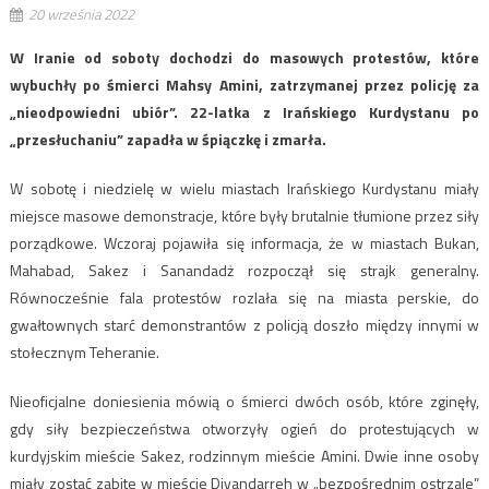
20 września 2022
W Iranie od soboty dochodzi do masowych protestów, które
wybuchły po śmierci Mahsy Amini, zatrzymanej przez policję za
„nieodpowiedni ubiór”. 22-latka z Irańskiego Kurdystanu po
„przesłuchaniu” zapadła w śpiączkę i zmarła.
W sobotę i niedzielę w wielu miastach Irańskiego Kurdystanu miały
miejsce masowe demonstracje, które były brutalnie tłumione przez siły
porządkowe. Wczoraj pojawiła się informacja, że w miastach Bukan,
Mahabad, Sakez i Sanandadż rozpoczął się strajk generalny.
Równocześnie fala protestów rozlała się na miasta perskie, do
gwałtownych starć demonstrantów z policją doszło między innymi w
stołecznym Teheranie.
Nieoficjalne doniesienia mówią o śmierci dwóch osób, które zginęły,
gdy siły bezpieczeństwa otworzyły ogień do protestujących w
kurdyjskim mieście Sakez, rodzinnym mieście Amini. Dwie inne osoby
miały zostać zabite w mieście Divandarreh w „bezpośrednim ostrzale”