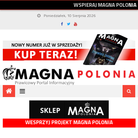
W
S
P
I
E
R
A
J
M
A
G
N
A
P
O
L
O
N
I
A
Poniedziałek, 10 Sierpnia 2026
WESPRZYJ PROJEKT MAGNA POLONIA