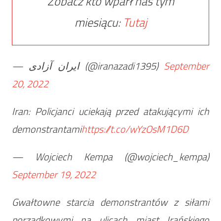
Zobacz kto wparł nas tym
miesiącu:
Tutaj
— ایران آزادی (@iranazadi1395)
September
20, 2022
Iran: Policjanci uciekają przed atakującymi ich
demonstrantami
https://t.co/wYzOsM1D6D
— Wojciech Kempa (@wojciech_kempa)
September 19, 2022
Gwałtowne starcia demonstrantów z siłami
porządkowymi na ulicach miast Irańskiego