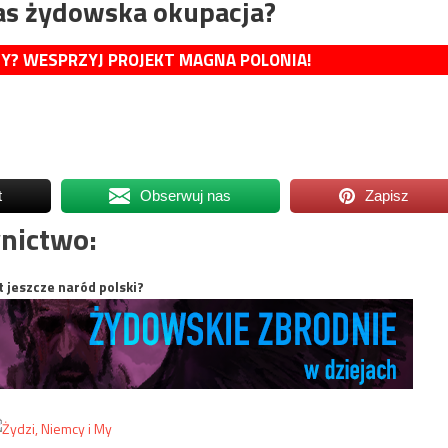
nas żydowska okupacja?
MY? WESPRZYJ PROJEKT MAGNA POLONIA!
t
Obserwuj nas
Zapisz
nictwo:
t jeszcze naród polski?