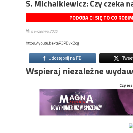
S. Michalkiewicz: Czy czeka 
PODOBA CI SIĘ TO CO ROBI
6 września 2020
https://youtu.be/taP3PDvk2cg
Udostępnij na FB
Twee
Wspieraj niezależne wydaw
Czy jes