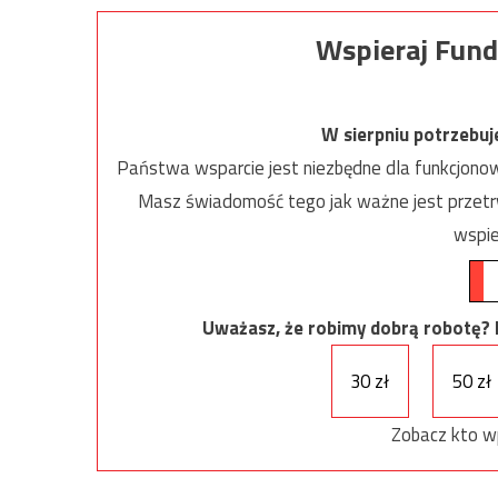
Wspieraj Fund
W sierpniu potrzebu
Państwa wsparcie jest niezbędne dla funkcjonow
Masz świadomość tego jak ważne jest przetrw
wspie
Uważasz, że robimy dobrą robotę? Ni
30 zł
50 zł
Zobacz kto w