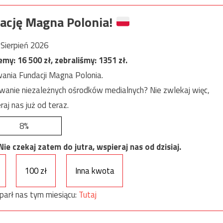
ację Magna Polonia!
Sierpień 2026
jemy:
16 500
zł, zebraliśmy:
1351
zł.
ania Fundacji Magna Polonia.
anie niezależnych ośrodków medialnych? Nie zwlekaj więc,
raj nas już od teraz.
8%
e czekaj zatem do jutra, wspieraj nas od dzisiaj.
100 zł
Inna kwota
parł nas tym miesiącu:
Tutaj