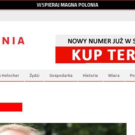
W
S
P
I
E
R
A
J
M
A
G
N
A
P
O
L
O
N
I
A
& Holocher
Żydzi
Gospodarka
Historia
Wiara
Po