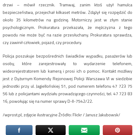
drzwi – mówił rzecznik. Tramwaj, zanim ktoś użył hamulca
bezpieczeństwa, przejechał kilkaset metrów. Zdążył się rozpędzić do
około 35 kilometrów na godzinę. Motorniczy jest w złym stanie
psychologicznym. Prokuratura przekazała, że mężczyzna z tego
powodu nie może być na razie przesłuchany. Prokuratura sprawdza,
czy zawinił człowiek, pojazd, czy procedury.
Policja poszukuje bezpośrednich świadków wypadku, pasażerów lub
osoby, które zarejestrowały to wydarzenie telefonem,
wideorejestratorem lub kamerą i prosi ich o pomoc. Kontakt możliwy
jest z Dyżurnym Komendy Rejonowej Policji Warszawa VI w siedzibie
jednostki przy ul. Jagiellońskiej 51, pod numerem telefonu 47 723 75
56 lub z policjantami wydziału prowadzącego czynności, tel. 47 723 83
16, powołując się na numer sprawy D-II-7542/22.
/wprost.pl, zdjęcie ilustracyjne Źródło: Flickr / Janusz Jakubowsk/