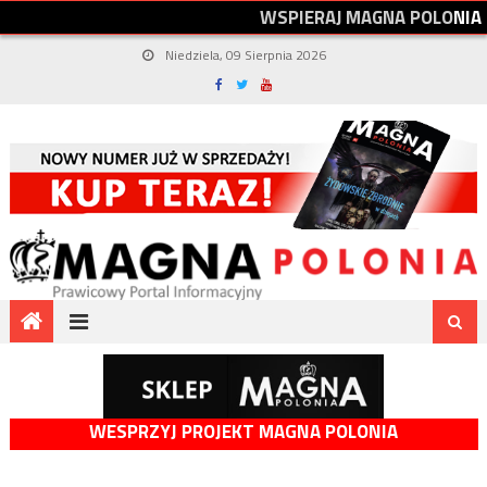
W
S
P
I
E
R
A
J
M
A
G
N
A
P
O
L
O
N
I
A
Niedziela, 09 Sierpnia 2026
WESPRZYJ PROJEKT MAGNA POLONIA