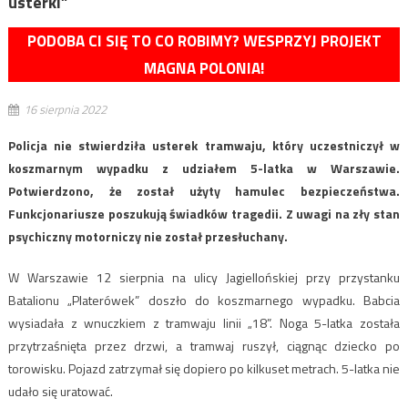
usterki”
PODOBA CI SIĘ TO CO ROBIMY? WESPRZYJ PROJEKT
MAGNA POLONIA!
16 sierpnia 2022
Policja nie stwierdziła usterek tramwaju, który uczestniczył w
koszmarnym wypadku z udziałem 5-latka w Warszawie.
Potwierdzono, że został użyty hamulec bezpieczeństwa.
Funkcjonariusze poszukują świadków tragedii. Z uwagi na zły stan
psychiczny motorniczy nie został przesłuchany.
W Warszawie 12 sierpnia na ulicy Jagiellońskiej przy przystanku
Batalionu „Platerówek” doszło do koszmarnego wypadku. Babcia
wysiadała z wnuczkiem z tramwaju linii „18”. Noga 5-latka została
przytrzaśnięta przez drzwi, a tramwaj ruszył, ciągnąc dziecko po
torowisku. Pojazd zatrzymał się dopiero po kilkuset metrach. 5-latka nie
udało się uratować.