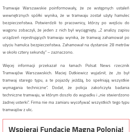
Tramwaje Warszawskie poinformowały, że ze wstępnych ustaleń
wewnętrznych spółki wynika, że w tramwaju został użyty hamulec
bezpieczeństwa. Potwierdzili to pracownicy, którzy po wejściu do
wagonu zobaczyli, że jeden z nich był wyciągnięty. „Z analizy zapisu
urządzeń rejestrujących tramwaju wynika, że tramwaj zahamował po
użyciu hamulca bezpieczeństwa. Zahamował na dystansie 28 metrów
w około cztery sekundy” – zaznaczono.
Więcej informacji przekazał na łamach Polsat News rzecznik
Tramwajów Warszawskich. Maciej Dutkiewicz wyjaśnił, że „to był
tramwaj starego typu, a te pojazdy jeżdżą, bo spełniają wszystkie
wymagania techniczne”. Dodał, że policja zakończyła badania
techniczne tramwaju, w którym doszło do wypadku i „nie stwierdzono
żadnej usterki”. Firma nie ma zamiaru wycofywać wszystkich tego typu
tramwajów z ulic.
Wspieraj Fundację Magna Polonia!