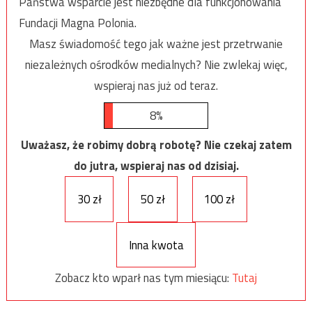
Państwa wsparcie jest niezbędne dla funkcjonowania
Fundacji Magna Polonia.
Masz świadomość tego jak ważne jest przetrwanie
niezależnych ośrodków medialnych? Nie zwlekaj więc,
wspieraj nas już od teraz.
8%
Uważasz, że robimy dobrą robotę? Nie czekaj zatem
do jutra, wspieraj nas od dzisiaj.
30 zł
50 zł
100 zł
Inna kwota
Zobacz kto wparł nas tym miesiącu:
Tutaj