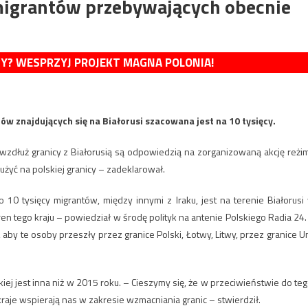
 migrantów przebywających obecnie
MY? WESPRZYJ PROJEKT MAGNA POLONIA!
tów znajdujących się na Białorusi szacowana jest na 10 tysięcy.
wzdłuż granicy z Białorusią są odpowiedzią na zorganizowaną akcję reżi
żyć na polskiej granicy – zadeklarował.
 10 tysięcy migrantów, między innymi z Iraku, jest na terenie Białorusi
 tego kraju – powiedział w środę polityk na antenie Polskiego Radia 24.
by te osoby przeszły przez granice Polski, Łotwy, Litwy, przez granice Un
kiej jest inna niż w 2015 roku. – Cieszymy się, że w przeciwieństwie do teg
e kraje wspierają nas w zakresie wzmacniania granic – stwierdził.