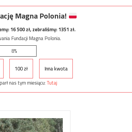
ację Magna Polonia!
jemy:
16 500
zł, zebraliśmy:
1351
zł.
ania Fundacji Magna Polonia.
8%
100 zł
Inna kwota
parł nas tym miesiącu:
Tutaj