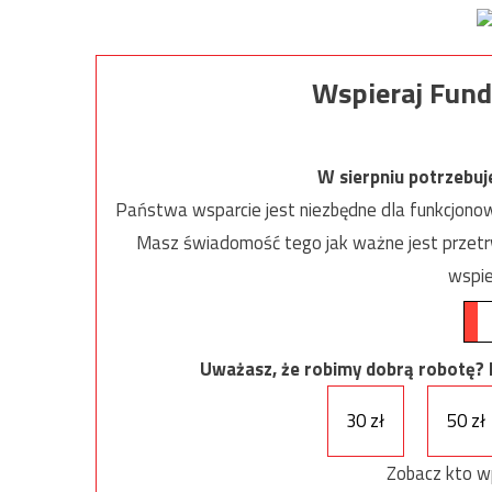
Wspieraj Fund
W sierpniu potrzebu
Państwa wsparcie jest niezbędne dla funkcjonow
Masz świadomość tego jak ważne jest przetrw
wspie
Uważasz, że robimy dobrą robotę? Ni
30 zł
50 zł
Zobacz kto w