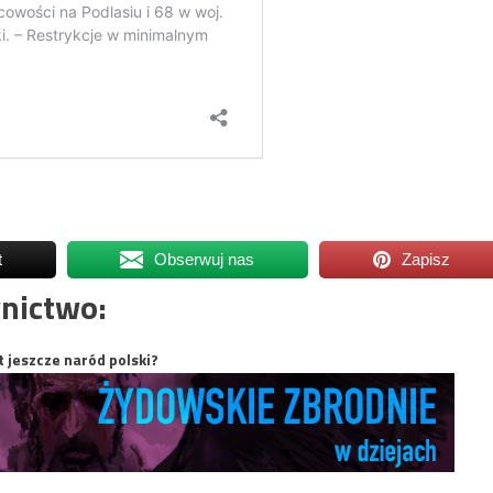
t
Obserwuj nas
Zapisz
nictwo:
t jeszcze naród polski?