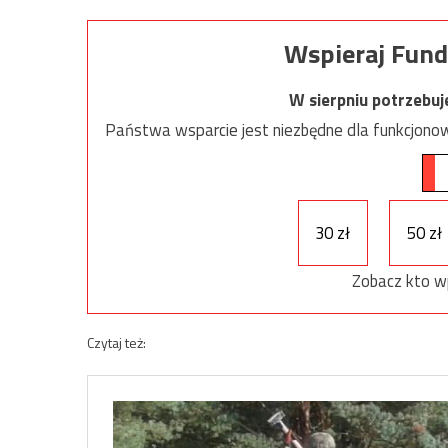
Wspieraj Fund
W sierpniu potrzebu
Państwa wsparcie jest niezbędne dla funkcjonow
30 zł
50 zł
Zobacz kto w
Czytaj też: