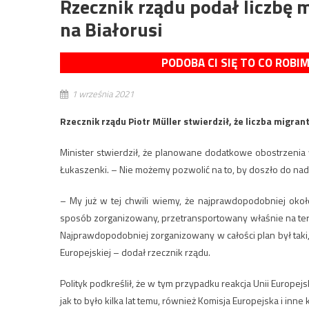
Rzecznik rządu podał liczbę
na Białorusi
PODOBA CI SIĘ TO CO ROBI
1 września 2021
Rzecznik rządu Piotr Müller stwierdził, że liczba migran
Minister stwierdził, że planowane dodatkowe obostrzenia 
Łukaszenki. – Nie możemy pozwolić na to, by doszło do nadu
– My już w tej chwili wiemy, że najprawdopodobniej około
sposób zorganizowany, przetransportowany właśnie na teren
Najprawdopodobniej zorganizowany w całości plan był taki, a
Europejskiej – dodał rzecznik rządu.
Polityk podkreślił, że w tym przypadku reakcja Unii Europejs
jak to było kilka lat temu, również Komisja Europejska i inn