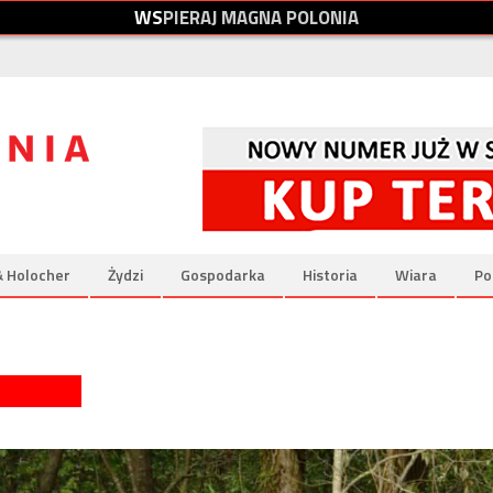
W
S
P
I
E
R
A
J
M
A
G
N
A
P
O
L
O
N
I
A
& Holocher
Żydzi
Gospodarka
Historia
Wiara
Po