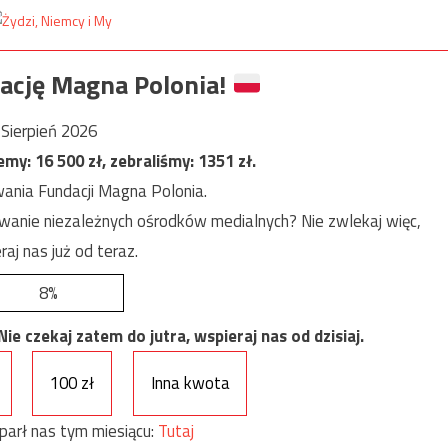
ację Magna Polonia!
Sierpień 2026
jemy:
16 500
zł, zebraliśmy:
1351
zł.
ania Fundacji Magna Polonia.
anie niezależnych ośrodków medialnych? Nie zwlekaj więc,
raj nas już od teraz.
8%
e czekaj zatem do jutra, wspieraj nas od dzisiaj.
100 zł
Inna kwota
parł nas tym miesiącu:
Tutaj