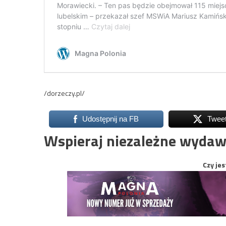
/dorzeczy.pl/
Udostępnij na FB
Twee
Wspieraj niezależne wydaw
Czy jes