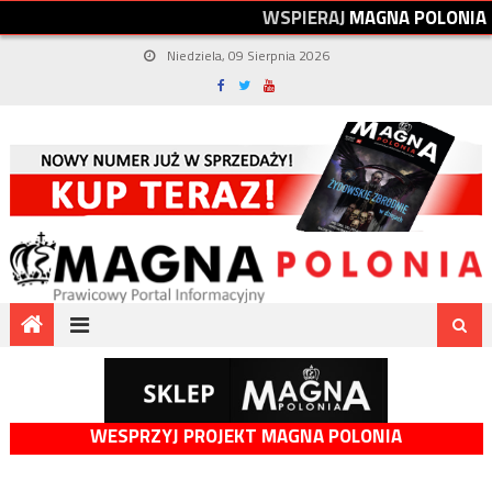
W
S
P
I
E
R
A
J
M
A
G
N
A
P
O
L
O
N
I
A
Niedziela, 09 Sierpnia 2026
WESPRZYJ PROJEKT MAGNA POLONIA