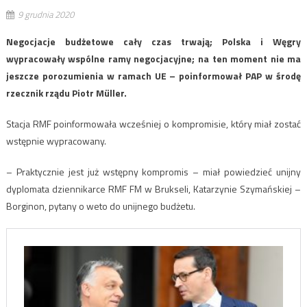
9 grudnia 2020
Negocjacje budżetowe cały czas trwają; Polska i Węgry
wypracowały wspólne ramy negocjacyjne; na ten moment nie ma
jeszcze porozumienia w ramach UE – poinformował PAP w środę
rzecznik rządu Piotr Müller.
Stacja RMF poinformowała wcześniej o kompromisie, który miał zostać
wstępnie wypracowany.
– Praktycznie jest już wstępny kompromis – miał powiedzieć unijny
dyplomata dziennikarce RMF FM w Brukseli, Katarzynie Szymańskiej –
Borginon, pytany o weto do unijnego budżetu.