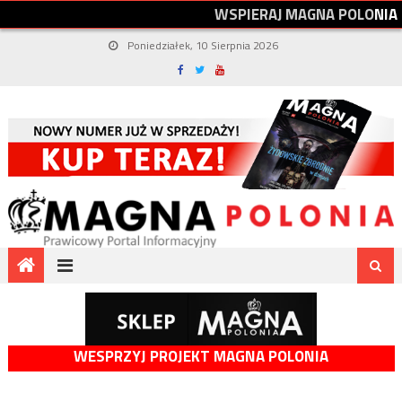
W
S
P
I
E
R
A
J
M
A
G
N
A
P
O
L
O
N
I
A
Poniedziałek, 10 Sierpnia 2026
WESPRZYJ PROJEKT MAGNA POLONIA