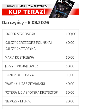
Darczyńcy - 6.08.2026
KACPER STAROŚCIAK
100,00
KULCZYK GRZEGORZ POLIŃSKA i
50,00
KULCZYK KATARZYNA
MARIA KOSTRZEWA
50,00
JERZY T MICHAJŁOWICZ
50,00
KOZIOŁ BOGUSŁAW
35,00
PAWEŁ ŁUKASZ ZIEMIAŃSKI
50,00
POTERA LIDIA i POTERA KRZYSZTOF
50,00
NIEMCZYK MICHAŁ
20,00