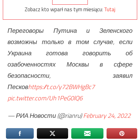
Zobacz kto wparł nas tym miesiącu:
Tutaj
Переговоры Путина и Зеленского
возможны только в том случае, если
Украина готова говорить об
озабоченностях Москвы в сфере
безопасности, заявил
Песков
https://t.co/y72BWHgBc7
pic.twitter.com/Uh1PeG0lQ6
— РИА Новости (@rianru)
February 24, 2022