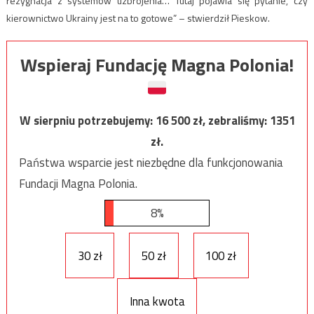
rezygnacja z systemów uzbrojenia… Tutaj pojawia się pytanie, czy
kierownictwo Ukrainy jest na to gotowe” – stwierdził Pieskow.
Wspieraj Fundację Magna Polonia!
W sierpniu potrzebujemy:
16 500
zł, zebraliśmy:
1351
zł.
Państwa wsparcie jest niezbędne dla funkcjonowania
Fundacji Magna Polonia.
8%
30 zł
50 zł
100 zł
Inna kwota