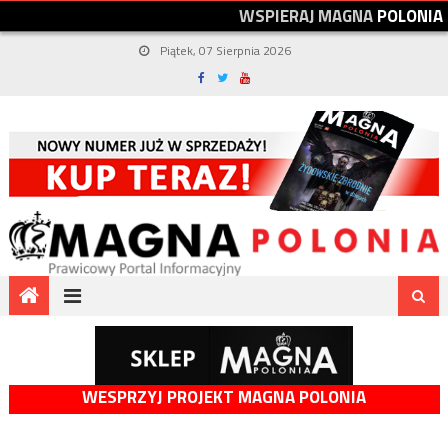
W
S
P
I
E
R
A
J
M
A
G
N
A
P
O
L
O
N
I
A
Piątek, 07 Sierpnia 2026
WESPRZYJ PROJEKT MAGNA POLONIA