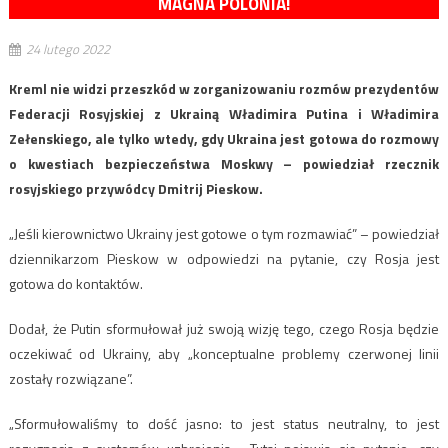
MAGNA POLONIA!
24 lutego 2022
Kreml nie widzi przeszkód w zorganizowaniu rozmów prezydentów
Federacji Rosyjskiej z Ukrainą Władimira Putina i Władimira
Zełenskiego, ale tylko wtedy, gdy Ukraina jest gotowa do rozmowy
o kwestiach bezpieczeństwa Moskwy – powiedział rzecznik
rosyjskiego przywódcy Dmitrij Pieskow.
„Jeśli kierownictwo Ukrainy jest gotowe o tym rozmawiać” – powiedział
dziennikarzom Pieskow w odpowiedzi na pytanie, czy Rosja jest
gotowa do kontaktów.
Dodał, że Putin sformułował już swoją wizję tego, czego Rosja będzie
oczekiwać od Ukrainy, aby „konceptualne problemy czerwonej linii
zostały rozwiązane”.
„Sformułowaliśmy to dość jasno: to jest status neutralny, to jest