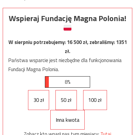
Wspieraj Fundację Magna Polonia!
W sierpniu potrzebujemy:
16 500
zł, zebraliśmy:
1351
zł.
Państwa wsparcie jest niezbędne dla funkcjonowania
Fundacji Magna Polonia.
8%
30 zł
50 zł
100 zł
Inna kwota
Zobacz kto wparł nas tym miesiącu:
Tutaj