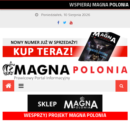
W
S
P
I
E
R
A
J
M
A
G
N
A
P
O
L
O
N
I
A
Poniedziałek, 10 Sierpnia 2026
WESPRZYJ PROJEKT MAGNA POLONIA