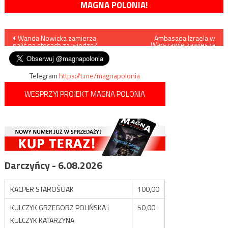
MAGNA POLONIA!
Nawigacja
Wanda Nowicka zamierza
Ambasada Izraela w
Warszawie zawiesza
palić na stosach za wiedzę?
działalność
wpisu
Telegram
https://t.me/magnapolonia
WESPRZYJ PROJEKT MAGNA POLONIA
Darczyńcy - 6.08.2026
KACPER STAROŚCIAK
100,00
KULCZYK GRZEGORZ POLIŃSKA i
50,00
KULCZYK KATARZYNA