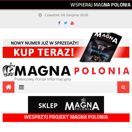
W
S
P
I
E
R
A
J
M
A
G
N
A
P
O
L
O
N
I
A
Czwartek, 06 Sierpnia 2026
WESPRZYJ PROJEKT MAGNA POLONIA