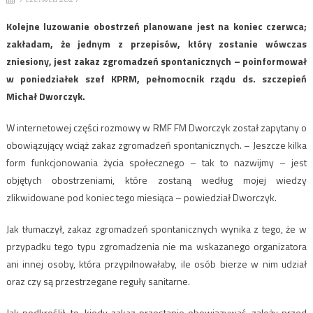
Kolejne luzowanie obostrzeń planowane jest na koniec czerwca;
zakładam, że jednym z przepisów, który zostanie wówczas
zniesiony, jest zakaz zgromadzeń spontanicznych – poinformował
w poniedziałek szef KPRM, pełnomocnik rządu ds. szczepień
Michał Dworczyk.
W internetowej części rozmowy w RMF FM Dworczyk został zapytany o
obowiązujący wciąż zakaz zgromadzeń spontanicznych. – Jeszcze kilka
form funkcjonowania życia społecznego – tak to nazwijmy – jest
objętych obostrzeniami, które zostaną według mojej wiedzy
zlikwidowane pod koniec tego miesiąca – powiedział Dworczyk.
Jak tłumaczył, zakaz zgromadzeń spontanicznych wynika z tego, że w
przypadku tego typu zgromadzenia nie ma wskazanego organizatora
ani innej osoby, która przypilnowałaby, ile osób bierze w nim udział
oraz czy są przestrzegane reguły sanitarne.
Jak podkreślił, to, kiedy zakaz przestanie obowiązywać, zależy przed