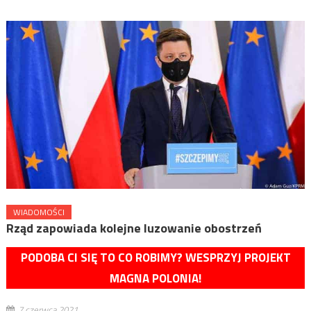
WIADOMOŚCI
Rząd zapowiada kolejne luzowanie obostrzeń
PODOBA CI SIĘ TO CO ROBIMY? WESPRZYJ PROJEKT
MAGNA POLONIA!
7 czerwca 2021