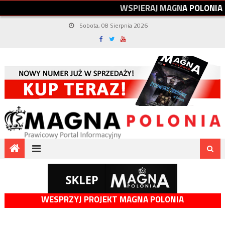
W
S
P
I
E
R
A
J
M
A
G
N
A
P
O
L
O
N
I
A
Sobota, 08 Sierpnia 2026
WESPRZYJ PROJEKT MAGNA POLONIA