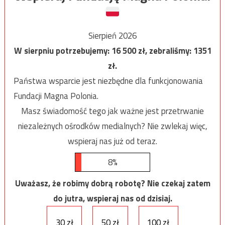
Sierpień 2026
W sierpniu potrzebujemy:
16 500
zł, zebraliśmy:
1351
zł.
Państwa wsparcie jest niezbędne dla funkcjonowania
Fundacji Magna Polonia.
Masz świadomość tego jak ważne jest przetrwanie
niezależnych ośrodków medialnych? Nie zwlekaj więc,
wspieraj nas już od teraz.
8%
Uważasz, że robimy dobrą robotę? Nie czekaj zatem
do jutra, wspieraj nas od dzisiaj.
30 zł
50 zł
100 zł