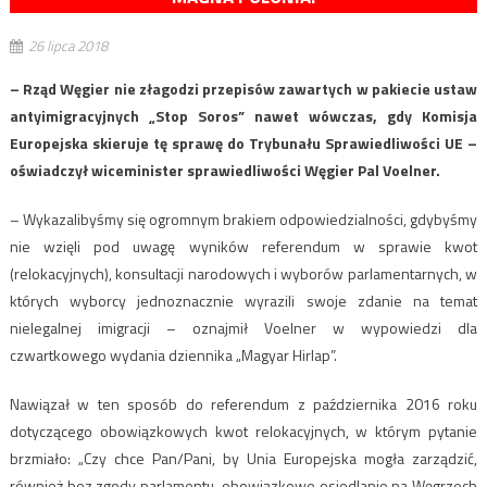
26 lipca 2018
– Rząd Węgier nie złagodzi przepisów zawartych w pakiecie ustaw
antyimigracyjnych „Stop Soros” nawet wówczas, gdy Komisja
Europejska skieruje tę sprawę do Trybunału Sprawiedliwości UE –
oświadczył wiceminister sprawiedliwości Węgier Pal Voelner.
– Wykazalibyśmy się ogromnym brakiem odpowiedzialności, gdybyśmy
nie wzięli pod uwagę wyników referendum w sprawie kwot
(relokacyjnych), konsultacji narodowych i wyborów parlamentarnych, w
których wyborcy jednoznacznie wyrazili swoje zdanie na temat
nielegalnej imigracji – oznajmił Voelner w wypowiedzi dla
czwartkowego wydania dziennika „Magyar Hirlap”.
Nawiązał w ten sposób do referendum z października 2016 roku
dotyczącego obowiązkowych kwot relokacyjnych, w którym pytanie
brzmiało: „Czy chce Pan/Pani, by Unia Europejska mogła zarządzić,
również bez zgody parlamentu, obowiązkowe osiedlanie na Węgrzech