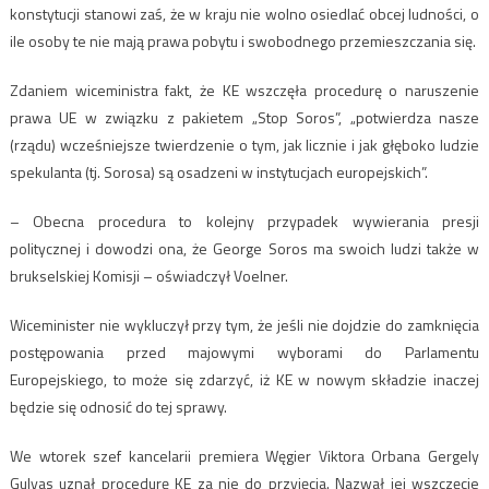
konstytucji stanowi zaś, że w kraju nie wolno osiedlać obcej ludności, o
ile osoby te nie mają prawa pobytu i swobodnego przemieszczania się.
Zdaniem wiceministra fakt, że KE wszczęła procedurę o naruszenie
prawa UE w związku z pakietem „Stop Soros”, „potwierdza nasze
(rządu) wcześniejsze twierdzenie o tym, jak licznie i jak głęboko ludzie
spekulanta (tj. Sorosa) są osadzeni w instytucjach europejskich”.
– Obecna procedura to kolejny przypadek wywierania presji
politycznej i dowodzi ona, że George Soros ma swoich ludzi także w
brukselskiej Komisji – oświadczył Voelner.
Wiceminister nie wykluczył przy tym, że jeśli nie dojdzie do zamknięcia
postępowania przed majowymi wyborami do Parlamentu
Europejskiego, to może się zdarzyć, iż KE w nowym składzie inaczej
będzie się odnosić do tej sprawy.
We wtorek szef kancelarii premiera Węgier Viktora Orbana Gergely
Gulyas uznał procedurę KE za nie do przyjęcia. Nazwał jej wszczęcie