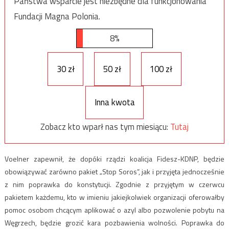
Państwa wsparcie jest niezbędne dla funkcjonowania
Fundacji Magna Polonia.
8%
30 zł
50 zł
100 zł
Inna kwota
Zobacz kto wparł nas tym miesiącu:
Tutaj
Voelner zapewnił, że dopóki rządzi koalicja Fidesz-KDNP, będzie
obowiązywać zarówno pakiet „Stop Soros”, jak i przyjęta jednocześnie
z nim poprawka do konstytucji. Zgodnie z przyjętym w czerwcu
pakietem każdemu, kto w imieniu jakiejkolwiek organizacji oferowałby
pomoc osobom chcącym aplikować o azyl albo pozwolenie pobytu na
Węgrzech, będzie grozić kara pozbawienia wolności. Poprawka do