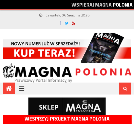
W
S
P
I
E
R
A
J
M
A
G
N
A
P
O
L
O
N
I
A
Czwartek, 06 Sierpnia 2026
WESPRZYJ PROJEKT MAGNA POLONIA