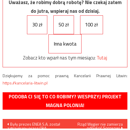
Uważasz, że robimy dobrą robotę? Nie czekaj zatem
do jutra, wspieraj nas od dzisiaj.
30 zł
50 zł
100 zł
Inna kwota
Zobacz kto wparł nas tym miesiącu:
Tutaj
Dziękujemy za pomoc prawną Kancelarii Prawnej Litwin:
https://kancelaria-litwin.pl
PODOBA CI SIĘ TO CO ROBIMY? WESPRZYJ PROJEKT
MAGNA POLONIA!
Nawigacja
Były prezes ENEA S.A. został
Rząd Węgier nie zamierza
odpuścić Sorosowi
zatrzymany przez CBA