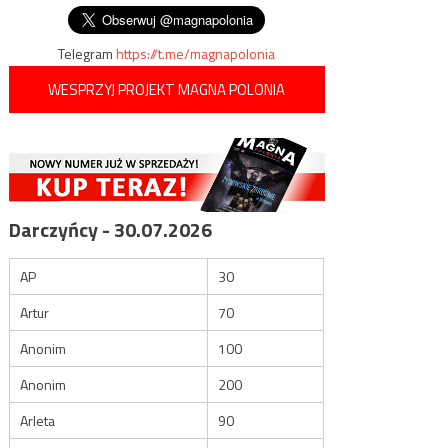
wpisu
Telegram
https://t.me/magnapolonia
WESPRZYJ PROJEKT MAGNA POLONIA
Darczyńcy - 30.07.2026
AP
30
Artur
70
Anonim
100
Anonim
200
Arleta
90