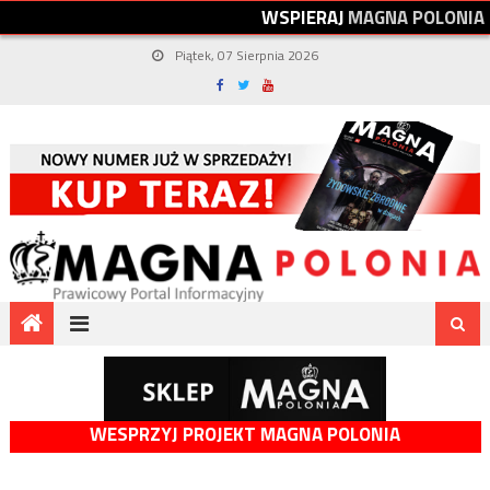
W
S
P
I
E
R
A
J
M
A
G
N
A
P
O
L
O
N
I
A
Piątek, 07 Sierpnia 2026
WESPRZYJ PROJEKT MAGNA POLONIA