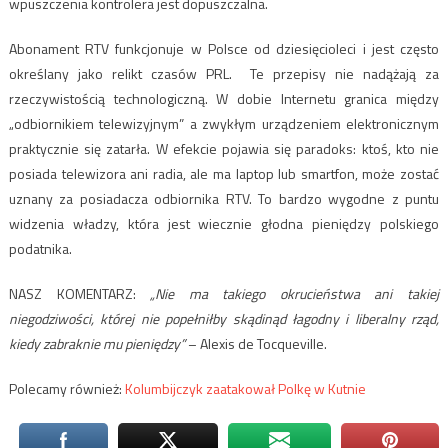
wpuszczenia kontrolera jest dopuszczalna.
Abonament RTV funkcjonuje w Polsce od dziesięcioleci i jest często
określany jako relikt czasów PRL. Te przepisy nie nadążają za
rzeczywistością technologiczną. W dobie Internetu granica między
„odbiornikiem telewizyjnym” a zwykłym urządzeniem elektronicznym
praktycznie się zatarła. W efekcie pojawia się paradoks: ktoś, kto nie
posiada telewizora ani radia, ale ma laptop lub smartfon, może zostać
uznany za posiadacza odbiornika RTV. To bardzo wygodne z puntu
widzenia władzy, która jest wiecznie głodna pieniędzy polskiego
podatnika.
NASZ KOMENTARZ:
„Nie ma takiego okrucieństwa ani takiej
niegodziwości, której nie popełniłby skądinąd łagodny i liberalny rząd,
kiedy zabraknie mu pieniędzy”
– Alexis de Tocqueville.
Polecamy również:
Kolumbijczyk zaatakował Polkę w Kutnie