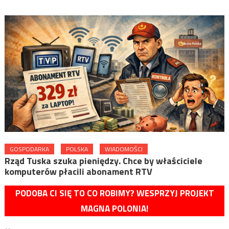
GOSPODARKA
POLSKA
WIADOMOŚCI
Rząd Tuska szuka pieniędzy. Chce by właściciele
komputerów płacili abonament RTV
PODOBA CI SIĘ TO CO ROBIMY? WESPRZYJ PROJEKT
MAGNA POLONIA!