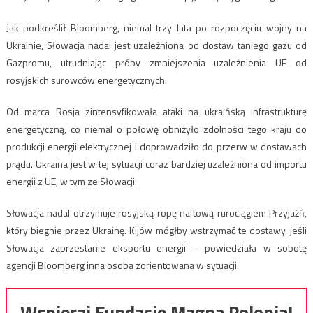
Jak podkreślił Bloomberg, niemal trzy lata po rozpoczęciu wojny na
Ukrainie, Słowacja nadal jest uzależniona od dostaw taniego gazu od
Gazpromu, utrudniając próby zmniejszenia uzależnienia UE od
rosyjskich surowców energetycznych.
Od marca Rosja zintensyfikowała ataki na ukraińską infrastrukturę
energetyczną, co niemal o połowę obniżyło zdolności tego kraju do
produkcji energii elektrycznej i doprowadziło do przerw w dostawach
prądu. Ukraina jest w tej sytuacji coraz bardziej uzależniona od importu
energii z UE, w tym ze Słowacji.
Słowacja nadal otrzymuje rosyjską ropę naftową rurociągiem Przyjaźń,
który biegnie przez Ukrainę. Kijów mógłby wstrzymać te dostawy, jeśli
Słowacja zaprzestanie eksportu energii – powiedziała w sobotę
agencji Bloomberg inna osoba zorientowana w sytuacji.
Wspieraj Fundację Magna Polonia!