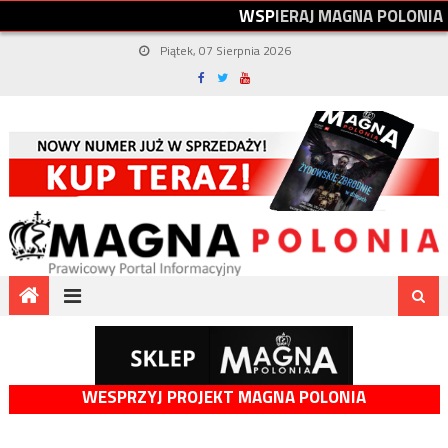
W
S
P
I
E
R
A
J
M
A
G
N
A
P
O
L
O
N
I
A
Piątek, 07 Sierpnia 2026
WESPRZYJ PROJEKT MAGNA POLONIA