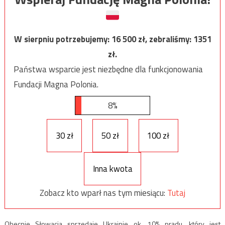
W sierpniu potrzebujemy:
16 500
zł, zebraliśmy:
1351
zł.
Państwa wsparcie jest niezbędne dla funkcjonowania
Fundacji Magna Polonia.
8%
30 zł
50 zł
100 zł
Inna kwota
Zobacz kto wparł nas tym miesiącu:
Tutaj
Obecnie Słowacja sprzedaje Ukrainie ok. 10% prądu, który jest