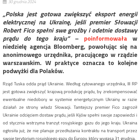
30 grudnia 2024
„Polska jest gotowa zwiększyć eksport energii
elektrycznej na Ukrainę, jeśli premier Słowacji
Robert Fico spełni swe groźby i odetnie dostawy
prądu do tego kraju”
–
poinformowała
w
niedzielę agencja Bloomberg, powołując się na
anonimowego urzędnika, pracującego w rządzie
warszawskim. W praktyce oznacza to kolejne
podwyżki dla Polaków.
Rząd Tuska odda prąd Ukrainie. Według cytowanego urzędnika, III RP
jest gotowa zwiększyć krajową produkcję prądu, by zrekompensować
ewentualne niedobory w systemie energetycznym Ukrainy w razie
działań ze strony władz Słowacji. Tamtejszy premier Fico zagroził
Ukrainie odcięciem dostaw prądu, jeśli Kijów spełni swoje zapowiedzi i
od stycznia wstrzyma tranzyt rosyjskiego gazu do jego kraju. Ukraina
ogłosiła już, że nie planuje przedłużania kontraktu na transport przez
swoje terytorium rosyjskiego gazu do Europy, który wygasa 31 grudnia.