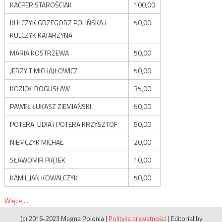
KACPER STAROŚCIAK
100,00
KULCZYK GRZEGORZ POLIŃSKA i
50,00
KULCZYK KATARZYNA
MARIA KOSTRZEWA
50,00
JERZY T MICHAJŁOWICZ
50,00
KOZIOŁ BOGUSŁAW
35,00
PAWEŁ ŁUKASZ ZIEMIAŃSKI
50,00
POTERA LIDIA i POTERA KRZYSZTOF
50,00
NIEMCZYK MICHAŁ
20,00
SŁAWOMIR PIĄTEK
10,00
KAMIL JAN KOWALCZYK
50,00
Więcej...
(c) 2016-2023 Magna Polonia
|
Polityka prywatności
|
Editorial by