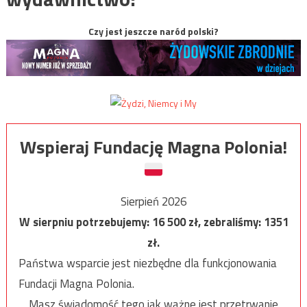
Czy jest jeszcze naród polski?
Wspieraj Fundację Magna Polonia!
Sierpień 2026
W sierpniu potrzebujemy:
16 500
zł, zebraliśmy:
1351
zł.
Państwa wsparcie jest niezbędne dla funkcjonowania
Fundacji Magna Polonia.
Masz świadomość tego jak ważne jest przetrwanie