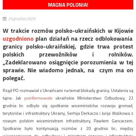
MAGNA POLONIA!
23 grudnia 2023
W trakcie rozmów polsko-ukraińskich w Kijowie
uzgodniono
plan działań na rzecz odblokowania
granicy polsko-ukraińskiej, gdzie trwa protest
polskich przewoźników i rolników.
„Zadeklarowano osiągnięcie porozumienia w tej
sprawie. Nie wiadomo jednak, na czym ma on
polegać.
Rząd PO rozmawiał z Ukraińcami na temat blokady granicy. Ustalenia są
tajne. Jak
poinformowało
ukraińskie Ministerstwo Odbudowy, 22
grudnia br. odbyło się spotkanie wiceministrów rozwoju gromad,
terytoriów i infrastruktury Ukrainy, Serhija Derkacza i Jurija Waśkowa z
nowym polskim wiceministrem infrastruktury, Pawłem Gancarzem.
Spotkanie było kontynuacją rozmów z 20 grudnia br., między
wicepremierem ds. odbudowy i ministrem rozwoju i infrastruktury