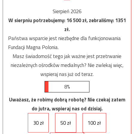
Sierpień 2026
W sierpniu potrzebujemy:
16 500
zł, zebraliśmy:
1351
zł.
Państwa wsparcie jest niezbędne dla funkcjonowania
Fundacji Magna Polonia.
Masz świadomość tego jak ważne jest przetrwanie
niezależnych ośrodków medialnych? Nie zwlekaj więc,
wspieraj nas już od teraz.
8%
Uważasz, że robimy dobrą robotę? Nie czekaj zatem
do jutra, wspieraj nas od dzisiaj.
30 zł
50 zł
100 zł