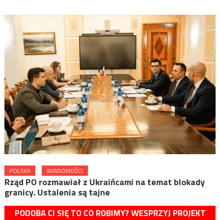
POLSKA
WIADOMOŚCI
Rząd PO rozmawiał z Ukraińcami na temat blokady
granicy. Ustalenia są tajne
PODOBA CI SIĘ TO CO ROBIMY? WESPRZYJ PROJEKT