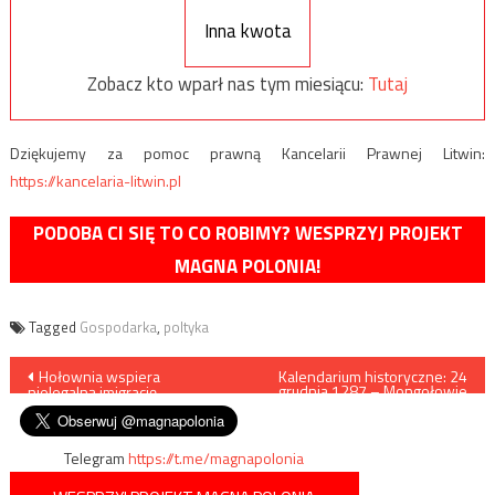
Inna kwota
Zobacz kto wparł nas tym miesiącu:
Tutaj
Dziękujemy za pomoc prawną Kancelarii Prawnej Litwin:
https://kancelaria-litwin.pl
PODOBA CI SIĘ TO CO ROBIMY? WESPRZYJ PROJEKT
MAGNA POLONIA!
Tagged
Gospodarka
,
poltyka
Nawigacja
Hołownia wspiera
Kalendarium historyczne: 24
grudnia 1287 – Mongołowie
nielegalną imigrację
oblegają Kraków
wpisu
Telegram
https://t.me/magnapolonia