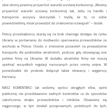
obie strony powinny przywrócić warunki uczciwej konkurencji. „Musimy
przywrócić warunki uczciwej konkurencji tak, żeby na handlu i
transporcie wszyscy skorzystali. I myślę, że to, co sobie
powiedzieliśmy, może prowadzić do znalezienia rozwiązań” – dodał.
Polscy przedsiębiorcy skarżą się na brak równego dostępu do rynku
Ukrainy w porównaniu do możliwości operowania przewoźników ze
wschodu w Polsce. Chodzi o zniesienie pozwoleń na prowadzenie
transportu dla podmiotów ukraińskich, podczas gdy obowiązują one
polskie firmy na Ukrainie. W dodatku ukraińskie firmy nie muszą
spełniać wszystkich regulacji narzucanych przez normy unijne. W
poniedziałek do protestu dołączyli także słowaccy i węgierscy
kierowcy.
NASZ KOMENTARZ: Jak widzimy, oprócz okrągłych słów, opinii
publicznej nie przedstawiono żadnych konkretów co do sposobów
zakończenia strajku przewoźników i rolników. Obawiamy się
najgorszego, w tym działań pozaprawnych, podobnych do tych,