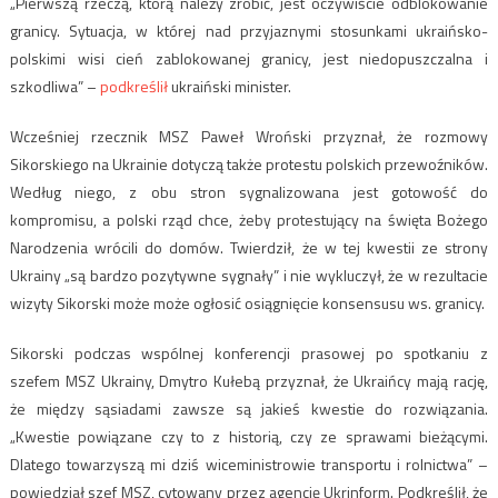
„Pierwszą rzeczą, którą należy zrobić, jest oczywiście odblokowanie
granicy. Sytuacja, w której nad przyjaznymi stosunkami ukraińsko-
polskimi wisi cień zablokowanej granicy, jest niedopuszczalna i
szkodliwa” –
podkreślił
ukraiński minister.
Wcześniej rzecznik MSZ Paweł Wroński przyznał, że rozmowy
Sikorskiego na Ukrainie dotyczą także protestu polskich przewoźników.
Według niego, z obu stron sygnalizowana jest gotowość do
kompromisu, a polski rząd chce, żeby protestujący na święta Bożego
Narodzenia wrócili do domów. Twierdził, że w tej kwestii ze strony
Ukrainy „są bardzo pozytywne sygnały” i nie wykluczył, że w rezultacie
wizyty Sikorski może może ogłosić osiągnięcie konsensusu ws. granicy.
Sikorski podczas wspólnej konferencji prasowej po spotkaniu z
szefem MSZ Ukrainy, Dmytro Kułebą przyznał, że Ukraińcy mają rację,
że między sąsiadami zawsze są jakieś kwestie do rozwiązania.
„Kwestie powiązane czy to z historią, czy ze sprawami bieżącymi.
Dlatego towarzyszą mi dziś wiceministrowie transportu i rolnictwa” –
powiedział szef MSZ, cytowany przez agencję Ukrinform. Podkreślił, że