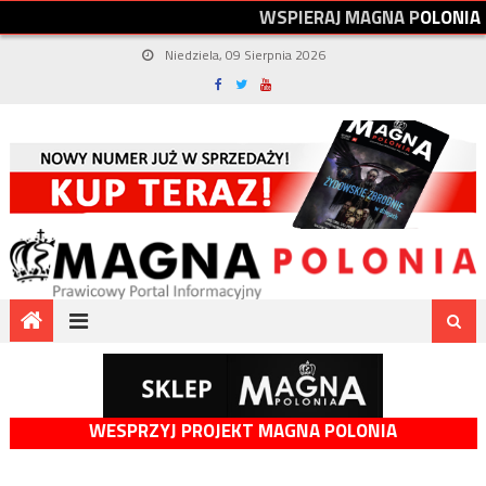
W
S
P
I
E
R
A
J
M
A
G
N
A
P
O
L
O
N
I
A
Niedziela, 09 Sierpnia 2026
WESPRZYJ PROJEKT MAGNA POLONIA