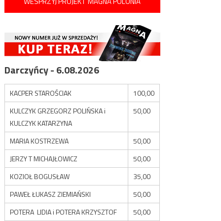
WESPRZYJ PROJEKT MAGNA POLONIA
Darczyńcy - 6.08.2026
KACPER STAROŚCIAK
100,00
KULCZYK GRZEGORZ POLIŃSKA i
50,00
KULCZYK KATARZYNA
MARIA KOSTRZEWA
50,00
JERZY T MICHAJŁOWICZ
50,00
KOZIOŁ BOGUSŁAW
35,00
PAWEŁ ŁUKASZ ZIEMIAŃSKI
50,00
POTERA LIDIA i POTERA KRZYSZTOF
50,00