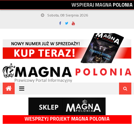
W
S
P
I
E
R
A
J
M
A
G
N
A
P
O
L
O
N
I
A
Sobota, 08 Sierpnia 2026
WESPRZYJ PROJEKT MAGNA POLONIA