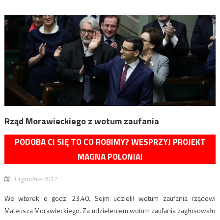
Rząd Morawieckiego z wotum zaufania
PODOBA CI SIĘ TO CO ROBIMY? WESPRZYJ PROJEKT
MAGNA POLONIA!
13 grudnia 2017
We wtorek o godz. 23.40. Sejm udzielił wotum zaufania rządowi
Mateusza Morawieckiego. Za udzieleniem wotum zaufania zagłosowało