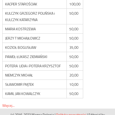
KACPER STAROŚCIAK
100,00
KULCZYK GRZEGORZ POLIŃSKA i
50,00
KULCZYK KATARZYNA
MARIA KOSTRZEWA
50,00
JERZY T MICHAJŁOWICZ
50,00
KOZIOŁ BOGUSŁAW
35,00
PAWEŁ ŁUKASZ ZIEMIAŃSKI
50,00
POTERA LIDIA i POTERA KRZYSZTOF
50,00
NIEMCZYK MICHAŁ
20,00
SŁAWOMIR PIĄTEK
10,00
KAMIL JAN KOWALCZYK
50,00
Więcej...
(c) 2016-2023 Magna Polonia
|
Polityka prywatności
|
Editorial by