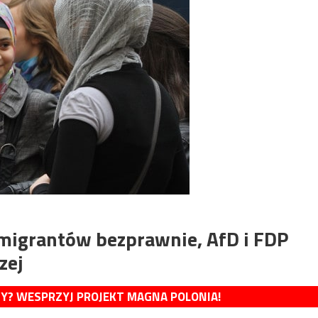
imigrantów bezprawnie, AfD i FDP
zej
MY? WESPRZYJ PROJEKT MAGNA POLONIA!