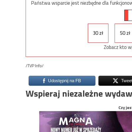
Państwa wsparcie jest niezbędne dla funkcjonow
30 zł
50 zł
Zobacz kto w
/TVP Info/
Udostępnij na FB
Twee
Wspieraj niezależne wydaw
Czy jes