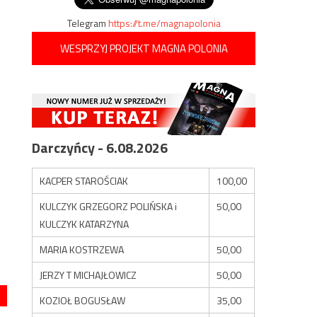
Telegram
https://t.me/magnapolonia
WESPRZYJ PROJEKT MAGNA POLONIA
Darczyńcy - 6.08.2026
KACPER STAROŚCIAK
100,00
KULCZYK GRZEGORZ POLIŃSKA i
50,00
KULCZYK KATARZYNA
MARIA KOSTRZEWA
50,00
JERZY T MICHAJŁOWICZ
50,00
KOZIOŁ BOGUSŁAW
35,00