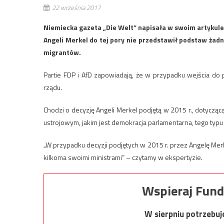
22 września 2017
Niemiecka gazeta „Die Welt” napisała w swoim artykule,
Angeli Merkel do tej pory nie przedstawił podstaw żadn
migrantów.
Partie FDP i AfD zapowiadają, że w przypadku wejścia do 
rządu.
Chodzi o decyzję Angeli Merkel podjętą w 2015 r., dotyczą
ustrojowym, jakim jest demokracja parlamentarna, tego ty
„W przypadku decyzji podjętych w 2015 r. przez Angelę Merk
kilkoma swoimi ministrami” – czytamy w ekspertyzie.
Wspieraj Fund
W sierpniu potrzebu