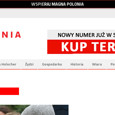
W
S
P
I
E
R
A
J
M
A
G
N
A
P
O
L
O
N
I
A
& Holocher
Żydzi
Gospodarka
Historia
Wiara
Po