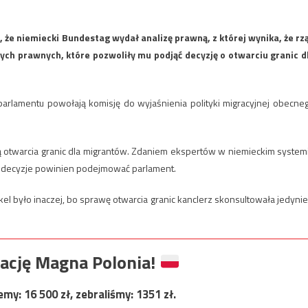
 że niemiecki Bundestag wydał analizę prawną, z której wynika, że rz
ych prawnych, które pozwoliły mu podjąć decyzję o otwarciu granic d
parlamentu powołają komisję do wyjaśnienia polityki migracyjnej obecne
cą otwarcia granic dla migrantów. Zdaniem ekspertów w niemieckim system
pu decyzje powinien podejmować parlament.
el było inaczej, bo sprawę otwarcia granic kanclerz skonsultowała jedynie
ację Magna Polonia!
jemy:
16 500
zł, zebraliśmy:
1351
zł.