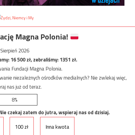
ację Magna Polonia!
Sierpień 2026
jemy:
16 500
zł, zebraliśmy:
1351
zł.
ania Fundacji Magna Polonia.
anie niezależnych ośrodków medialnych? Nie zwlekaj więc,
raj nas już od teraz.
8%
e czekaj zatem do jutra, wspieraj nas od dzisiaj.
100 zł
Inna kwota