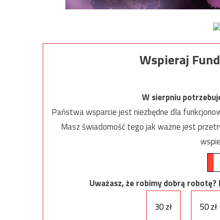
Wspieraj Fund
W sierpniu potrzebu
Państwa wsparcie jest niezbędne dla funkcjonow
Masz świadomość tego jak ważne jest przetrw
wspie
Uważasz, że robimy dobrą robotę? Ni
30 zł
50 zł