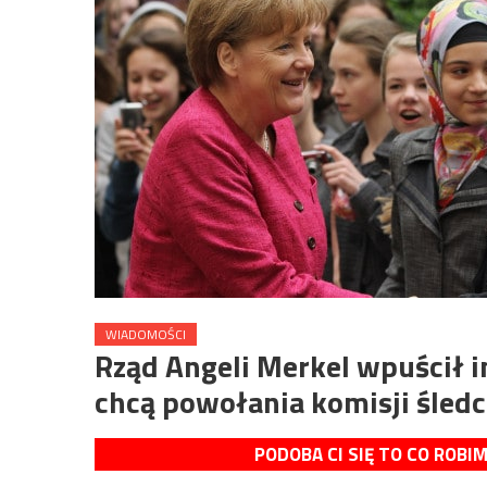
WIADOMOŚCI
Rząd Angeli Merkel wpuścił 
chcą powołania komisji śledc
PODOBA CI SIĘ TO CO ROBI