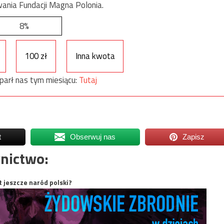
ania Fundacji Magna Polonia.
8%
100 zł
Inna kwota
parł nas tym miesiącu:
Tutaj
t
Obserwuj nas
Zapisz
nictwo:
t jeszcze naród polski?