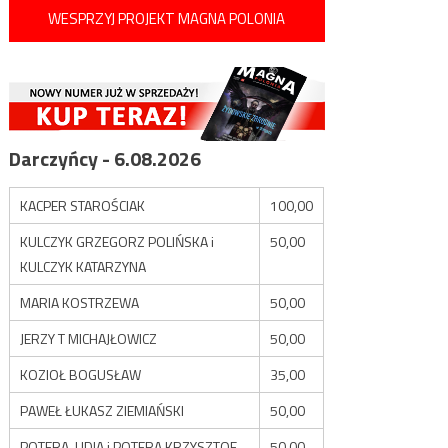
WESPRZYJ PROJEKT MAGNA POLONIA
Darczyńcy - 6.08.2026
KACPER STAROŚCIAK
100,00
KULCZYK GRZEGORZ POLIŃSKA i
50,00
KULCZYK KATARZYNA
MARIA KOSTRZEWA
50,00
JERZY T MICHAJŁOWICZ
50,00
KOZIOŁ BOGUSŁAW
35,00
PAWEŁ ŁUKASZ ZIEMIAŃSKI
50,00
POTERA LIDIA i POTERA KRZYSZTOF
50,00