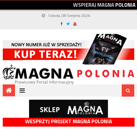
W
S
P
I
E
R
A
J
M
A
G
N
A
P
O
L
O
N
I
A
Sobota, 08 Sierpnia 2026
WESPRZYJ PROJEKT MAGNA POLONIA