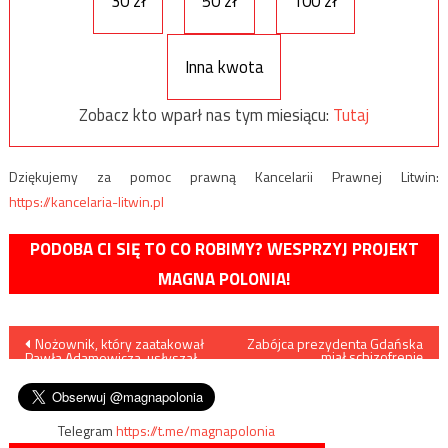
30 zł
50 zł
100 zł
Inna kwota
Zobacz kto wparł nas tym miesiącu:
Tutaj
Dziękujemy za pomoc prawną Kancelarii Prawnej Litwin:
https://kancelaria-litwin.pl
PODOBA CI SIĘ TO CO ROBIMY? WESPRZYJ PROJEKT
MAGNA POLONIA!
Nawigacja
Nożownik, który zaatakował
Zabójca prezydenta Gdańska
miał schizofrenię
Pawła Adamowicza, usłyszał
paranoidalną i niedawno
wpisu
zarzut zabójstwa
odstawił leki
Telegram
https://t.me/magnapolonia