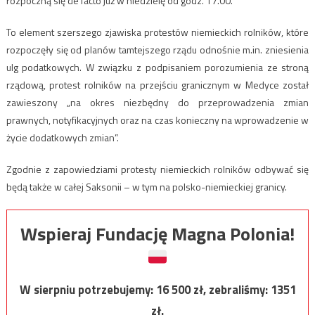
rozpoczną się de facto już w niedzielę od godz. 17.00.
To element szerszego zjawiska protestów niemieckich rolników, które
rozpoczęły się od planów tamtejszego rządu odnośnie m.in. zniesienia
ulg podatkowych. W związku z podpisaniem porozumienia ze stroną
rządową, protest rolników na przejściu granicznym w Medyce został
zawieszony „na okres niezbędny do przeprowadzenia zmian
prawnych, notyfikacyjnych oraz na czas konieczny na wprowadzenie w
życie dodatkowych zmian”.
Zgodnie z zapowiedziami protesty niemieckich rolników odbywać się
będą także w całej Saksonii – w tym na polsko-niemieckiej granicy.
Wspieraj Fundację Magna Polonia!
W sierpniu potrzebujemy:
16 500
zł, zebraliśmy:
1351
zł.