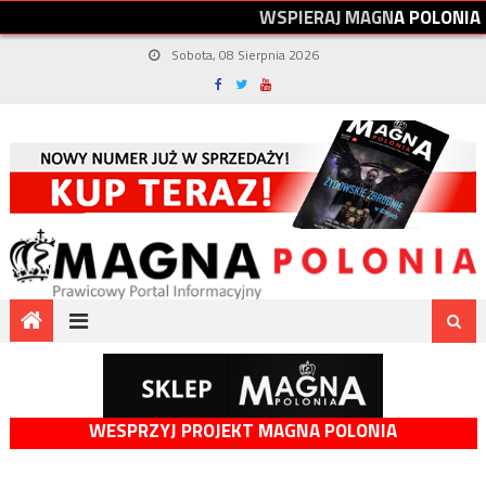
W
S
P
I
E
R
A
J
M
A
G
N
A
P
O
L
O
N
I
A
Sobota, 08 Sierpnia 2026
WESPRZYJ PROJEKT MAGNA POLONIA