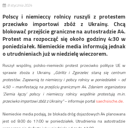
8 stycznia 2024
Polscy i niemieccy rolnicy ruszyli z protestem
przeciwko importowi zbóż z Ukrainy. Chcą
blokować przejście graniczne na autostradzie A4.
Protest ma rozpocząć się około godziny 4:30 w
poniedziałek. Niemieckie media informują jednak
o utrudnieniach już w niedzielę wieczorem.
Ruszył wspólny, polsko-niemiecki protest przeciwko polityce UE w
sprawie zboża z Ukrainy.
„Görlitz i Zgorzelec staną się centrum
protestów. Zapewnią to niemieccy i polscy rolnicy w poniedziałek – od
4:50 – manifestacją na przejściu granicznym A4. Zdaniem organizatora
‘Ziemia łączy’ polscy i niemieccy rolnicy wspólnie protestują m.in.
przeciwko importowi zbóż z Ukrainy”
– informuje portal
saechsische.de.
Niemieckie media podają, że blokada dróg dojazdowych A4 planowana
jest od 8:00 do 17:00 w poniedziałek. Utrudnienia na autostradzie