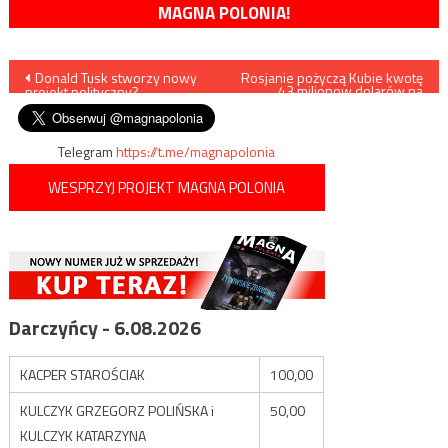
MAGNA POLONIA!
Nawigacja
Donald Tusk stworzy nowy
Rosjanie pożyczą Kubie kwotę
43 milionow dolarów na
projekt polityczny?
dozbrojenie kraju
wpisu
Telegram
https://t.me/magnapolonia
WESPRZYJ PROJEKT MAGNA POLONIA
Darczyńcy - 6.08.2026
KACPER STAROŚCIAK
100,00
KULCZYK GRZEGORZ POLIŃSKA i
50,00
KULCZYK KATARZYNA