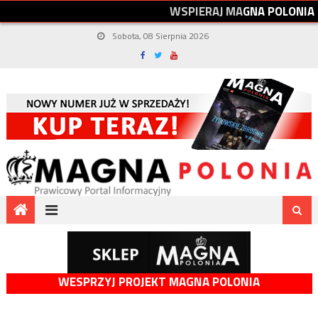
W
S
P
I
E
R
A
J
M
A
G
N
A
P
O
L
O
N
I
A
Sobota, 08 Sierpnia 2026
WESPRZYJ PROJEKT MAGNA POLONIA