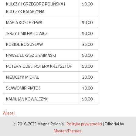
KULCZYK GRZEGORZ POLIŃSKA i
50,00
KULCZYK KATARZYNA
MARIA KOSTRZEWA
50,00
JERZY T MICHAJŁOWICZ
50,00
KOZIOŁ BOGUSŁAW
35,00
PAWEŁ ŁUKASZ ZIEMIAŃSKI
50,00
POTERA LIDIA i POTERA KRZYSZTOF
50,00
NIEMCZYK MICHAŁ
20,00
SŁAWOMIR PIĄTEK
10,00
KAMIL JAN KOWALCZYK
50,00
Więcej...
(c) 2016-2023 Magna Polonia
|
Polityka prywatności
|
Editorial by
MysteryThemes
.