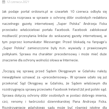
12 czerwca 2021
Jak podaje portal ordoiuris.pl w czwartek 10 czerwca odbyła się
pierwsza rozprawa w sprawie o ochronę dóbr osobistych redaktora
naczelnego gazety internetowej „Super Polska” Andrzeja Ficka
przeciwko właścicielowi portalu Facebook. Facebook zablokował
możliwość przesyłania linków do wskazanej gazety internetowej, w
tym poprzez komunikator Messenger. Przed blokadą na fanpage’u
„Super Polska” zamieszczone były m.in. wywiady z prawicowymi
politykami. Sprawa ma charakter precedensowy i może mieć duże
znaczenie dla ochrony wolności słowa w Internecie.
„Toczącą się sprawę przed Sądem Okręgowym w Gdańsku należy
niewątpliwie uznawać za «precedensową». W sprawie udało się już
przekonać Sąd Okręgowy w Gdańsku, że Sądem właściwym dla
rozstrzygnięcia sprawy przeciwko Facebook Ireland Ltd jest polski sąd.
Sprawa dotyczy ochrony dóbr osobistych w postaci dobrego imienia,
czci, renomy i twórczości dziennikarskiej Pana Andrzeja Ficka.
Rozstrzygnięcie gdańskiego sądu może być również istotne dla