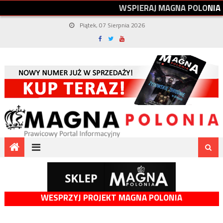
W
S
P
I
E
R
A
J
M
A
G
N
A
P
O
L
O
N
I
A
Piątek, 07 Sierpnia 2026
WESPRZYJ PROJEKT MAGNA POLONIA