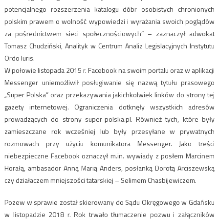
potencjalnego rozszerzenia katalogu dóbr osobistych chronionych
polskim prawem o wolność wypowiedzi i wyrażania swoich poglądów
za pośrednictwem sieci społecznościowych” – zaznaczył adwokat
Tomasz Chudziński, Analityk w Centrum Analiz Legislacyjnych Instytutu
Ordo Iuris.
W połowie listopada 2015 r. Facebook na swoim portalu oraz w aplikacji
Messenger uniemożliwił posługiwanie się nazwą tytułu prasowego
„Super Polska” oraz przekazywania jakichkolwiek linków do strony tej
gazety internetowej. Ograniczenia dotknęły wszystkich adresów
prowadzących do strony super-polska.pl. Również tych, które były
zamieszczane rok wcześniej lub były przesyłane w prywatnych
rozmowach przy użyciu komunikatora Messenger. Jako treści
niebezpieczne Facebook oznaczył m.in. wywiady z posłem Marcinem
Horałą, ambasador Anną Marią Anders, posłanką Dorotą Arciszewską
czy działaczem mniejszości tatarskiej – Selimem Chasbijewiczem.
Pozew w sprawie został skierowany do Sądu Okręgowego w Gdańsku
w listopadzie 2018 r. Rok trwało tłumaczenie pozwu i załączników