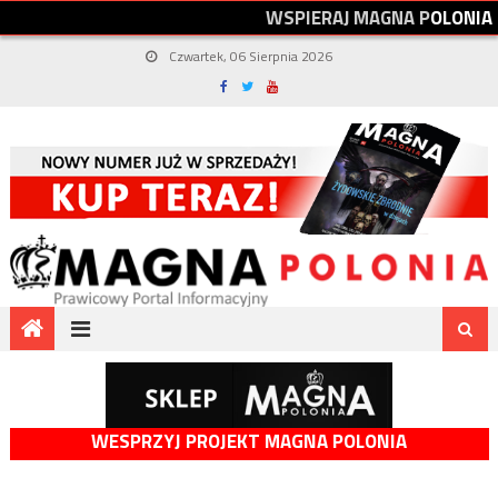
W
S
P
I
E
R
A
J
M
A
G
N
A
P
O
L
O
N
I
A
Czwartek, 06 Sierpnia 2026
WESPRZYJ PROJEKT MAGNA POLONIA