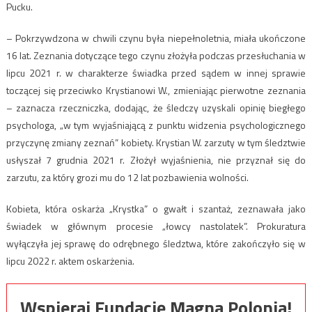
Pucku.
– Pokrzywdzona w chwili czynu była niepełnoletnia, miała ukończone
16 lat. Zeznania dotyczące tego czynu złożyła podczas przesłuchania w
lipcu 2021 r. w charakterze świadka przed sądem w innej sprawie
toczącej się przeciwko Krystianowi W., zmieniając pierwotne zeznania
– zaznacza rzeczniczka, dodając, że śledczy uzyskali opinię biegłego
psychologa, „w tym wyjaśniającą z punktu widzenia psychologicznego
przyczynę zmiany zeznań” kobiety. Krystian W. zarzuty w tym śledztwie
usłyszał 7 grudnia 2021 r. Złożył wyjaśnienia, nie przyznał się do
zarzutu, za który grozi mu do 12 lat pozbawienia wolności.
Kobieta, która oskarża „Krystka” o gwałt i szantaż, zeznawała jako
świadek w głównym procesie „łowcy nastolatek”. Prokuratura
wyłączyła jej sprawę do odrębnego śledztwa, które zakończyło się w
lipcu 2022 r. aktem oskarżenia.
Wspieraj Fundację Magna Polonia!