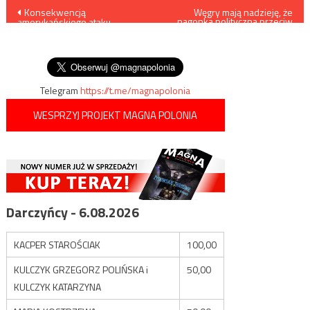
Nawigacja
Konsekwencją
Węgry mają nadzieję, że
nagonka polityczna przeciw
amerykańskiego ataku
Polsce się powoli skończy
wpisu
rakietowego na Syrię jest…
wzrost popytu na rosyjskie
systemy przeciwlotnicze
Telegram
https://t.me/magnapolonia
WESPRZYJ PROJEKT MAGNA POLONIA
Darczyńcy - 6.08.2026
KACPER STAROŚCIAK
100,00
KULCZYK GRZEGORZ POLIŃSKA i
50,00
KULCZYK KATARZYNA