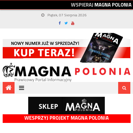
W
S
P
I
E
R
A
J
M
A
G
N
A
P
O
L
O
N
I
A
Piątek, 07 Sierpnia 2026
WESPRZYJ PROJEKT MAGNA POLONIA