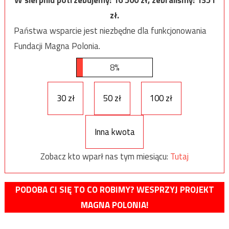
W sierpniu potrzebujemy:
16 500
zł, zebraliśmy:
1351
zł.
Państwa wsparcie jest niezbędne dla funkcjonowania
Fundacji Magna Polonia.
8%
30 zł
50 zł
100 zł
Inna kwota
Zobacz kto wparł nas tym miesiącu:
Tutaj
PODOBA CI SIĘ TO CO ROBIMY? WESPRZYJ PROJEKT
MAGNA POLONIA!