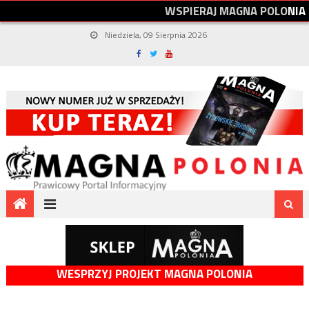
W
S
P
I
E
R
A
J
M
A
G
N
A
P
O
L
O
N
I
A
Niedziela, 09 Sierpnia 2026
WESPRZYJ PROJEKT MAGNA POLONIA