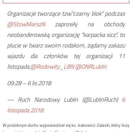
Organizacje tworzące tzw."czarny blok" podczas
@StowMarszN
zaprosiły na obchody
neobanderowską organizację "karpacka sicz", to
plucie w twarz swoim rodakom, żądamy zakazu
wjazdu dla członków tej organizacji 11
listopada.
@Rodowity_LBN
@ONRLublin
09:28 – 6 lis 2018
— Ruch Narodowy Lublin (@LublinRuch)
6
listopada 2018
W podobnym duchu wypowiedział się ks. Isakowicz-Zaleski, który liczy