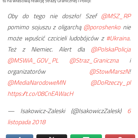
tu na właściwą reakcję Straży Granicznej i Policji:
Oby do tego nie doszło! Szef
@MSZ_RP
pomimo sojuszu z oligarchą
@poroshenko
nie
może wpuścić czcicieli ludobójców z
#Ukraina
.
Też z Niemiec. Alert dla
@PolskaPolicja
@MSWiA_GOV_PL
@Straz_Graniczna
i
organizatorów
@StowMarszN
!
@MediaNarodoweMN
@DoRzeczy_pl
https://t.co/08CnEAWacH
— Isakowicz-Zaleski (@IsakowiczZalesk)
6
listopada 2018