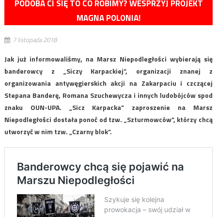
PODOBA CI SIĘ TO CO ROBIMY? WESPRZYJ PROJEKT
MAGNA POLONIA!
7 listopada 2018
Jak już informowaliśmy, na Marsz Niepodległości wybierają się
banderowcy z „Siczy Karpackiej”, organizacji znanej z
organizowania antywęgierskich akcji na Zakarpaciu i czczącej
Stepana Banderę, Romana Szuchewycza i innych ludobójców spod
znaku OUN-UPA. „Sicz Karpacka” zaproszenie na Marsz
Niepodległości dostała ponoć od tzw. „Szturmowców”, którzy chcą
utworzyć w nim tzw. „Czarny blok”.