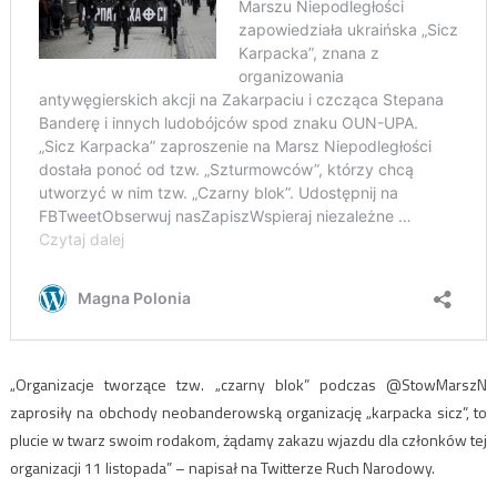
„Organizacje tworzące tzw. „czarny blok” podczas @StowMarszN
zaprosiły na obchody neobanderowską organizację „karpacka sicz”, to
plucie w twarz swoim rodakom, żądamy zakazu wjazdu dla członków tej
organizacji 11 listopada” – napisał na Twitterze Ruch Narodowy.