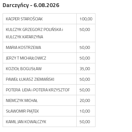
Darczyńcy - 6.08.2026
KACPER STAROŚCIAK
100,00
KULCZYK GRZEGORZ POLIŃSKA i
50,00
KULCZYK KATARZYNA
MARIA KOSTRZEWA
50,00
JERZY T MICHAJŁOWICZ
50,00
KOZIOŁ BOGUSŁAW
35,00
PAWEŁ ŁUKASZ ZIEMIAŃSKI
50,00
POTERA LIDIA i POTERA KRZYSZTOF
50,00
NIEMCZYK MICHAŁ
20,00
SŁAWOMIR PIĄTEK
10,00
KAMIL JAN KOWALCZYK
50,00