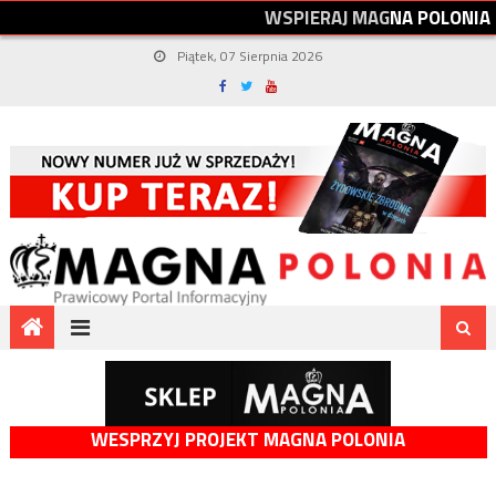
W
S
P
I
E
R
A
J
M
A
G
N
A
P
O
L
O
N
I
A
Piątek, 07 Sierpnia 2026
WESPRZYJ PROJEKT MAGNA POLONIA