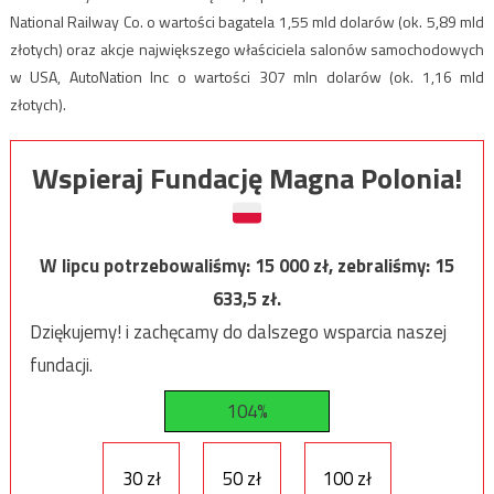
National Railway Co. o wartości bagatela 1,55 mld dolarów (ok. 5,89 mld
złotych) oraz akcje największego właściciela salonów samochodowych
w USA, AutoNation Inc o wartości 307 mln dolarów (ok. 1,16 mld
złotych).
Wspieraj Fundację Magna Polonia!
W lipcu potrzebowaliśmy:
15 000
zł, zebraliśmy:
15
633,5
zł.
Dziękujemy! i zachęcamy do dalszego wsparcia naszej
fundacji.
104%
30 zł
50 zł
100 zł