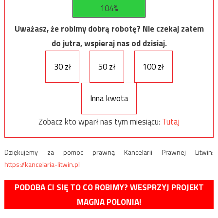
104%
Uważasz, że robimy dobrą robotę? Nie czekaj zatem
do jutra, wspieraj nas od dzisiaj.
30 zł
50 zł
100 zł
Inna kwota
Zobacz kto wparł nas tym miesiącu:
Tutaj
Dziękujemy za pomoc prawną Kancelarii Prawnej Litwin:
https://kancelaria-litwin.pl
PODOBA CI SIĘ TO CO ROBIMY? WESPRZYJ PROJEKT
MAGNA POLONIA!