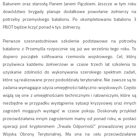
Bakunem oraz starostą Panem Janem Pączkiem. Jeszcze w tym roku
dowództwo brygady planuje dodatkowe powołanie żołnierzy na
potrzeby przemyskiego batalionu. Po ukompletowaniu batalionu 3
PBOT będzie liczyć ponad 4 tys. żołnierzy.
Pierwsze szesnastodniowe szkolenie podstawowe na potrzeby
batalionu z Przemyśla rozpocznie się już we wrześniu tego roku. To
dopiero początek szlifowania rzemiosła wojskowego. Cel, który
przyświeca każdemu żołnierzowi w czasie trzech lat szkolenia to
uzyskanie zdolności do wykonywania szerokiego spektrum zadań,
które są realizowane przez pododdziały terytorialne. Nie zawsze są to
zadania wymagające użycia umiejętności taktyczno-wojskowych. Często
wiążą się one z umiejętnościami technicznymi i ratowniczymi, które są
niezbędne w przypadku wystąpienia sytuacji kryzysowej oraz innych
zagrożeń mogących wystąpić w czasie pokoju. Doskonały przykład
przeciwdziałania innym zagrożeniom mamy od ponad roku, w postaci
operacji pod kryptonimem „Trwała Odporność” prowadzonej przez
Wojska Obrony Terytorialnej. Ma ona na celu przeciwdziałanie