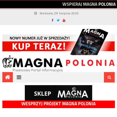
W
S
P
I
E
R
A
J
M
A
G
N
A
P
O
L
O
N
I
A
Niedziela, 09 Sierpnia 2026
WESPRZYJ PROJEKT MAGNA POLONIA