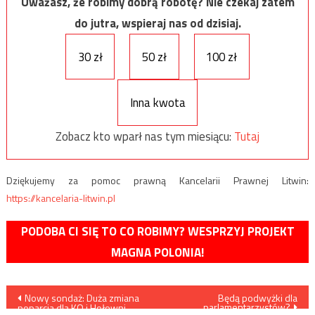
Uważasz, że robimy dobrą robotę? Nie czekaj zatem
do jutra, wspieraj nas od dzisiaj.
30 zł
50 zł
100 zł
Inna kwota
Zobacz kto wparł nas tym miesiącu:
Tutaj
Dziękujemy za pomoc prawną Kancelarii Prawnej Litwin:
https://kancelaria-litwin.pl
PODOBA CI SIĘ TO CO ROBIMY? WESPRZYJ PROJEKT
MAGNA POLONIA!
Nawigacja
Nowy sondaż: Duża zmiana
Będą podwyżki dla
parlamentarzystów?
poparcia dla KO i Hołowni