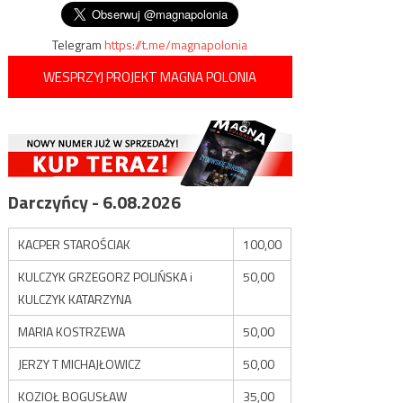
wpisu
Telegram
https://t.me/magnapolonia
WESPRZYJ PROJEKT MAGNA POLONIA
Darczyńcy - 6.08.2026
KACPER STAROŚCIAK
100,00
KULCZYK GRZEGORZ POLIŃSKA i
50,00
KULCZYK KATARZYNA
MARIA KOSTRZEWA
50,00
JERZY T MICHAJŁOWICZ
50,00
KOZIOŁ BOGUSŁAW
35,00