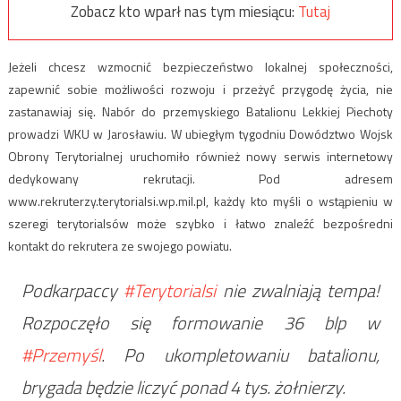
Zobacz kto wparł nas tym miesiącu:
Tutaj
Jeżeli chcesz wzmocnić bezpieczeństwo lokalnej społeczności,
zapewnić sobie możliwości rozwoju i przeżyć przygodę życia, nie
zastanawiaj się. Nabór do przemyskiego Batalionu Lekkiej Piechoty
prowadzi WKU w Jarosławiu. W ubiegłym tygodniu Dowództwo Wojsk
Obrony Terytorialnej uruchomiło również nowy serwis internetowy
dedykowany rekrutacji. Pod adresem
www.rekruterzy.terytorialsi.wp.mil.pl, każdy kto myśli o wstąpieniu w
szeregi terytorialsów może szybko i łatwo znaleźć bezpośredni
kontakt do rekrutera ze swojego powiatu.
Podkarpaccy
#Terytorialsi
nie zwalniają tempa!
Rozpoczęło się formowanie 36 blp w
#Przemyśl
. Po ukompletowaniu batalionu,
brygada będzie liczyć ponad 4 tys. żołnierzy.