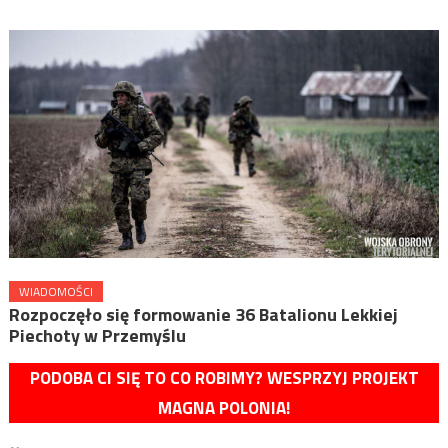
WIADOMOŚCI
Rozpoczęło się formowanie 36 Batalionu Lekkiej
Piechoty w Przemyślu
PODOBA CI SIĘ TO CO ROBIMY? WESPRZYJ PROJEKT
MAGNA POLONIA!