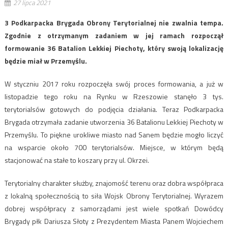
27 lipca 2021
3 Podkarpacka Brygada Obrony Terytorialnej nie zwalnia tempa.
Zgodnie z otrzymanym zadaniem w jej ramach rozpoczął
formowanie 36 Batalion Lekkiej Piechoty, który swoją lokalizację
będzie miał w Przemyślu.
W styczniu 2017 roku rozpoczęła swój proces formowania, a już w
listopadzie tego roku na Rynku w Rzeszowie stanęło 3 tys.
terytorialsów gotowych do podjęcia działania. Teraz Podkarpacka
Brygada otrzymała zadanie utworzenia 36 Batalionu Lekkiej Piechoty w
Przemyślu. To piękne urokliwe miasto nad Sanem będzie mogło liczyć
na wsparcie około 700 terytorialsów. Miejsce, w którym będą
stacjonować na stałe to koszary przy ul. Okrzei.
Terytorialny charakter służby, znajomość terenu oraz dobra współpraca
z lokalną społecznością to siła Wojsk Obrony Terytorialnej. Wyrazem
dobrej współpracy z samorządami jest wiele spotkań Dowódcy
Brygady płk Dariusza Słoty z Prezydentem Miasta Panem Wojciechem