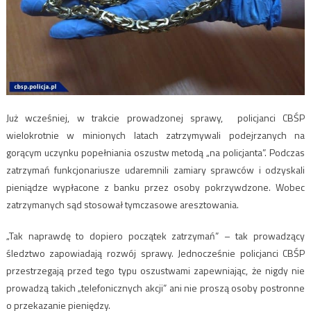
Już wcześniej, w trakcie prowadzonej sprawy, policjanci CBŚP
wielokrotnie w minionych latach zatrzymywali podejrzanych na
gorącym uczynku popełniania oszustw metodą „na policjanta”. Podczas
zatrzymań funkcjonariusze udaremnili zamiary sprawców i odzyskali
pieniądze wypłacone z banku przez osoby pokrzywdzone. Wobec
zatrzymanych sąd stosował tymczasowe aresztowania.
„Tak naprawdę to dopiero początek zatrzymań” – tak prowadzący
śledztwo zapowiadają rozwój sprawy. Jednocześnie policjanci CBŚP
przestrzegają przed tego typu oszustwami zapewniając, że nigdy nie
prowadzą takich „telefonicznych akcji” ani nie proszą osoby postronne
o przekazanie pieniędzy.