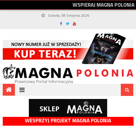
W
S
P
I
E
R
A
J
M
A
G
N
A
P
O
L
O
N
I
A
Sobota, 08 Sierpnia 2026
WESPRZYJ PROJEKT MAGNA POLONIA