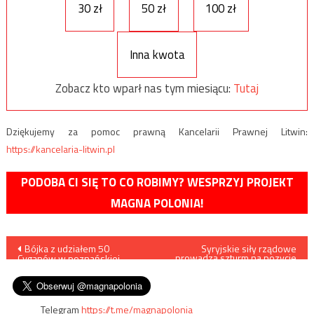
30 zł
50 zł
100 zł
Inna kwota
Zobacz kto wparł nas tym miesiącu:
Tutaj
Dziękujemy za pomoc prawną Kancelarii Prawnej Litwin:
https://kancelaria-litwin.pl
PODOBA CI SIĘ TO CO ROBIMY? WESPRZYJ PROJEKT
MAGNA POLONIA!
Nawigacja
Bójka z udziałem 50
Syryjskie siły rządowe
prowadzą szturm na pozycje
Cyganów w poznańskiej
ISIS w enklawie na południe
wpisu
galerii
od Damaszku /filmy i zdjęcia/
Telegram
https://t.me/magnapolonia