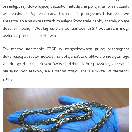
przestępczej, dokonującej oszustw metodą „na policjanta” oraz udziału
w oszustwach. Sąd zastosował wobec 13 podejrzanych tymczasowe
aresztowania na okres trzech miesięcy. Pozostałe osoby zostały objęte
dozorami policji. Według ustaleń policjantów CBŚP podejrzani mogli
wyłudzić ponad milion złotych.
Tak mocne uderzenie CBŚP w zorganizowaną grupę przestępczą
dokonującą oszustw metodą „na policjanta”, to efekt wielomiesięcznego
żmudnego zbierania dowodów w śledztwie, które pozwoliły zatrzymać
nie tylko odbieraków, ale i osoby znajdujące się wyżej w hierarchii
grupy.