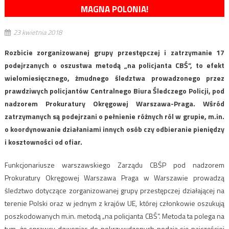
MAGNA POLONIA!
23 kwietnia 2018
Rozbicie zorganizowanej grupy przestępczej i zatrzymanie 17
podejrzanych o oszustwa metodą „na policjanta CBŚ”, to efekt
wielomiesięcznego, żmudnego śledztwa prowadzonego przez
prawdziwych policjantów Centralnego Biura Śledczego Policji, pod
nadzorem Prokuratury Okręgowej Warszawa-Praga. Wśród
zatrzymanych są podejrzani o pełnienie różnych ról w grupie, m.in.
o koordynowanie działaniami innych osób czy odbieranie pieniędzy
i kosztowności od ofiar.
Funkcjonariusze warszawskiego Zarządu CBŚP pod nadzorem
Prokuratury Okręgowej Warszawa Praga w Warszawie prowadzą
śledztwo dotyczące zorganizowanej grupy przestępczej działającej na
terenie Polski oraz w jednym z krajów UE, której członkowie oszukują
poszkodowanych m.in. metodą „na policjanta CBŚ”. Metoda ta polega na
tym, że sprawcy dzwoniąc do pokrzywdzonych podają się najczęściej