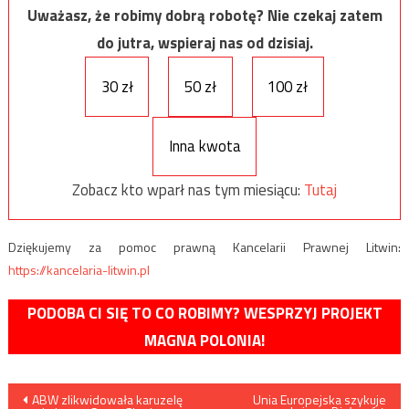
Uważasz, że robimy dobrą robotę? Nie czekaj zatem
do jutra, wspieraj nas od dzisiaj.
30 zł
50 zł
100 zł
Inna kwota
Zobacz kto wparł nas tym miesiącu:
Tutaj
Dziękujemy za pomoc prawną Kancelarii Prawnej Litwin:
https://kancelaria-litwin.pl
PODOBA CI SIĘ TO CO ROBIMY? WESPRZYJ PROJEKT
MAGNA POLONIA!
Nawigacja
ABW zlikwidowała karuzelę
Unia Europejska szykuje