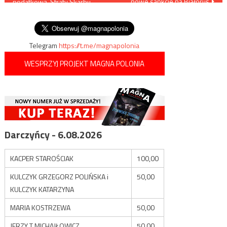
nowe sankcje na Białoruś
podatkową. Straty Skarbu
wpisu
Państwa to ponad 56 mln
złotych
Telegram
https://t.me/magnapolonia
WESPRZYJ PROJEKT MAGNA POLONIA
Darczyńcy - 6.08.2026
KACPER STAROŚCIAK
100,00
KULCZYK GRZEGORZ POLIŃSKA i
50,00
KULCZYK KATARZYNA
MARIA KOSTRZEWA
50,00
JERZY T MICHAJŁOWICZ
50,00