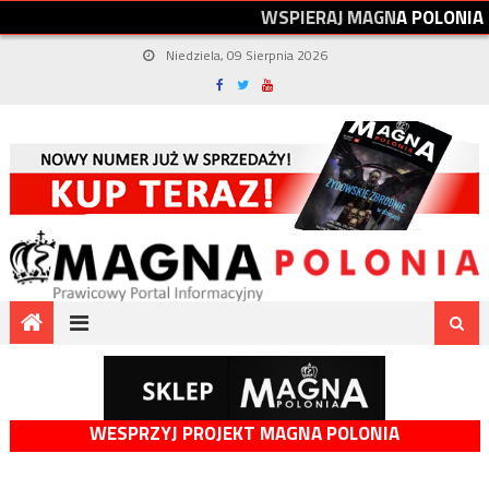
W
S
P
I
E
R
A
J
M
A
G
N
A
P
O
L
O
N
I
A
Niedziela, 09 Sierpnia 2026
WESPRZYJ PROJEKT MAGNA POLONIA