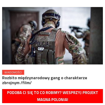
WIADOMOŚCI
Rozbito międzynarodowy gang o charakterze
zbrojnym /film/
PODOBA CI SIĘ TO CO ROBIMY? WESPRZYJ PROJEKT
MAGNA POLONIA!