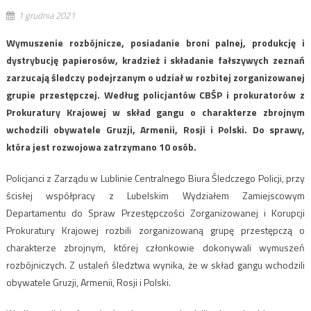
1 grudnia 2021
Wymuszenie rozbójnicze, posiadanie broni palnej, produkcję i
dystrybucję papierosów, kradzież i składanie fałszywych zeznań
zarzucają śledczy podejrzanym o udział w rozbitej zorganizowanej
grupie przestępczej. Według policjantów CBŚP i prokuratorów z
Prokuratury Krajowej w skład gangu o charakterze zbrojnym
wchodzili obywatele Gruzji, Armenii, Rosji i Polski. Do sprawy,
która jest rozwojowa zatrzymano 10 osób.
Policjanci z Zarządu w Lublinie Centralnego Biura Śledczego Policji, przy
ścisłej współpracy z Lubelskim Wydziałem Zamiejscowym
Departamentu do Spraw Przestępczości Zorganizowanej i Korupcji
Prokuratury Krajowej rozbili zorganizowaną grupę przestępczą o
charakterze zbrojnym, której członkowie dokonywali wymuszeń
rozbójniczych. Z ustaleń śledztwa wynika, że w skład gangu wchodzili
obywatele Gruzji, Armenii, Rosji i Polski.