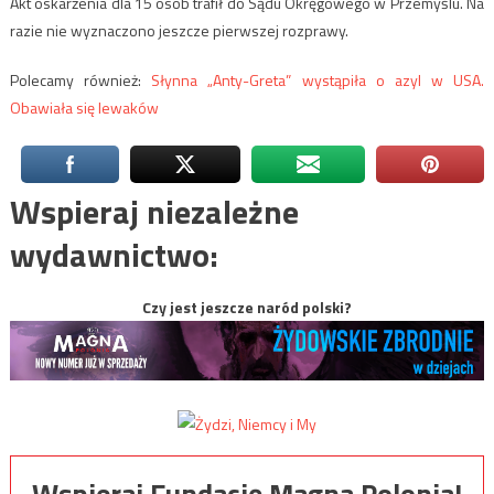
Akt oskarżenia dla 15 osób trafił do Sądu Okręgowego w Przemyślu. Na
razie nie wyznaczono jeszcze pierwszej rozprawy.
Polecamy również:
Słynna „Anty-Greta” wystąpiła o azyl w USA.
Obawiała się lewaków
Wspieraj niezależne
wydawnictwo:
Czy jest jeszcze naród polski?
Wspieraj Fundację Magna Polonia!