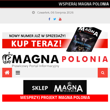
W
S
P
I
E
R
A
J
M
A
G
N
A
P
O
L
O
N
I
A
Czwartek, 06 Sierpnia 2026
WESPRZYJ PROJEKT MAGNA POLONIA