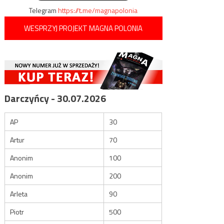
Telegram
https://t.me/magnapolonia
WESPRZYJ PROJEKT MAGNA POLONIA
Darczyńcy - 30.07.2026
AP
30
Artur
70
Anonim
100
Anonim
200
Arleta
90
Piotr
500