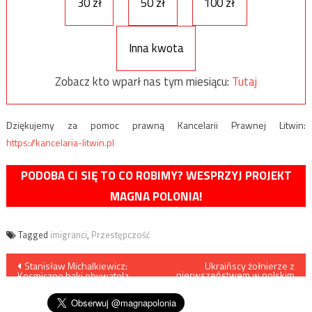
30 zł
50 zł
100 zł
Inna kwota
Zobacz kto wparł nas tym miesiącu:
Tutaj
Dziękujemy za pomoc prawną Kancelarii Prawnej Litwin:
https://kancelaria-litwin.pl
PODOBA CI SIĘ TO CO ROBIMY? WESPRZYJ PROJEKT
MAGNA POLONIA!
Tagged
imigranci
,
Przestępczość
Nawigacja
Stanisław Michalkiewicz:
Ukraińscy żołnierze z
pierwszeństwem w polskim
Kosmiczne bąki obywatela
szpitalu?
wpisu
Tuska