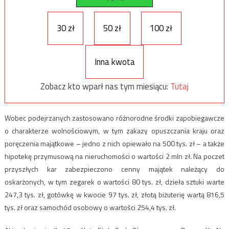
30 zł
50 zł
100 zł
Inna kwota
Zobacz kto wparł nas tym miesiącu:
Tutaj
Wobec podejrzanych zastosowano różnorodne środki zapobiegawcze
o charakterze wolnościowym, w tym zakazy opuszczania kraju oraz
poręczenia majątkowe – jedno z nich opiewało na 500 tys. zł – a także
hipotekę przymusową na nieruchomości o wartości 2 mln zł. Na poczet
przyszłych kar zabezpieczono cenny majątek należący do
oskarżonych, w tym zegarek o wartości 80 tys. zł, dzieła sztuki warte
247,3 tys. zł, gotówkę w kwocie 97 tys. zł, złotą biżuterię wartą 816,5
tys. zł oraz samochód osobowy o wartości 254,4 tys. zł.