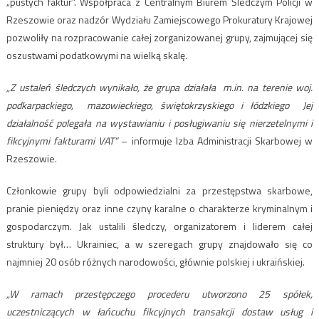
„pustych faktur”. Współpraca z Centralnym Biurem Śledczym Policji w
Rzeszowie oraz nadzór Wydziału Zamiejscowego Prokuratury Krajowej
pozwoliły na rozpracowanie całej zorganizowanej grupy, zajmującej się
oszustwami podatkowymi na wielką skalę.
„Z ustaleń śledczych wynikało, że grupa działała m.in. na terenie woj.
podkarpackiego, mazowieckiego, świętokrzyskiego i łódzkiego Jej
działalność polegała na wystawianiu i posługiwaniu się nierzetelnymi i
fikcyjnymi fakturami VAT”
– informuje Izba Administracji Skarbowej w
Rzeszowie.
Członkowie grupy byli odpowiedzialni za przestępstwa skarbowe,
pranie pieniędzy oraz inne czyny karalne o charakterze kryminalnym i
gospodarczym. Jak ustalili śledczy, organizatorem i liderem całej
struktury był… Ukrainiec, a w szeregach grupy znajdowało się co
najmniej 20 osób różnych narodowości, głównie polskiej i ukraińskiej.
„W ramach przestępczego procederu utworzono 25 spółek,
uczestniczących w łańcuchu fikcyjnych transakcji dostaw usług i