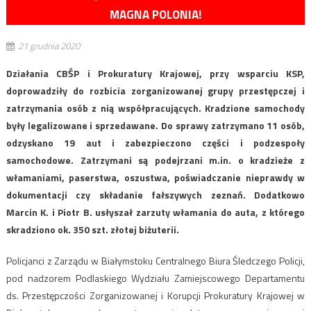
MAGNA POLONIA!
21 grudnia 2020
Działania CBŚP i Prokuratury Krajowej, przy wsparciu KSP,
doprowadziły do rozbicia zorganizowanej grupy przestępczej i
zatrzymania osób z nią współpracujących. Kradzione samochody
były legalizowane i sprzedawane. Do sprawy zatrzymano 11 osób,
odzyskano 19 aut i zabezpieczono części i podzespoły
samochodowe. Zatrzymani są podejrzani m.in. o kradzieże z
włamaniami, paserstwa, oszustwa, poświadczanie nieprawdy w
dokumentacji czy składanie fałszywych zeznań. Dodatkowo
Marcin K. i Piotr B. usłyszał zarzuty włamania do auta, z którego
skradziono ok. 350 szt. złotej biżuterii.
Policjanci z Zarządu w Białymstoku Centralnego Biura Śledczego Policji,
pod nadzorem Podlaskiego Wydziału Zamiejscowego Departamentu
ds. Przestępczości Zorganizowanej i Korupcji Prokuratury Krajowej w