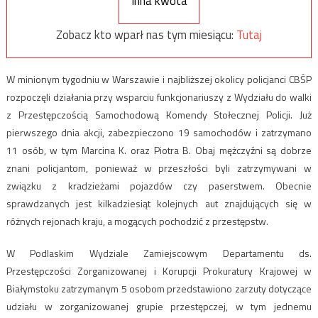
Inna kwota
Zobacz kto wparł nas tym miesiącu:
Tutaj
W minionym tygodniu w Warszawie i najbliższej okolicy policjanci CBŚP
rozpoczęli działania przy wsparciu funkcjonariuszy z Wydziału do walki
z Przestępczością Samochodową Komendy Stołecznej Policji. Już
pierwszego dnia akcji, zabezpieczono 19 samochodów i zatrzymano
11 osób, w tym Marcina K. oraz Piotra B. Obaj mężczyźni są dobrze
znani policjantom, ponieważ w przeszłości byli zatrzymywani w
związku z kradzieżami pojazdów czy paserstwem. Obecnie
sprawdzanych jest kilkadziesiąt kolejnych aut znajdujących się w
różnych rejonach kraju, a mogących pochodzić z przestępstw.
W Podlaskim Wydziale Zamiejscowym Departamentu ds.
Przestępczości Zorganizowanej i Korupcji Prokuratury Krajowej w
Białymstoku zatrzymanym 5 osobom przedstawiono zarzuty dotyczące
udziału w zorganizowanej grupie przestępczej, w tym jednemu