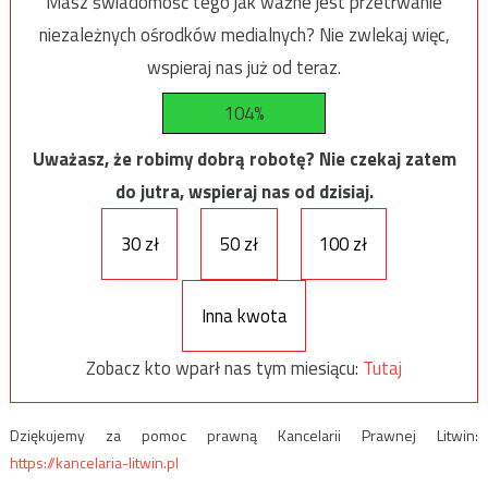
Masz świadomość tego jak ważne jest przetrwanie
niezależnych ośrodków medialnych? Nie zwlekaj więc,
wspieraj nas już od teraz.
104%
Uważasz, że robimy dobrą robotę? Nie czekaj zatem
do jutra, wspieraj nas od dzisiaj.
30 zł
50 zł
100 zł
Inna kwota
Zobacz kto wparł nas tym miesiącu:
Tutaj
Dziękujemy za pomoc prawną Kancelarii Prawnej Litwin:
https://kancelaria-litwin.pl