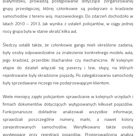
Białymstoku, prowadzą postępowanie dotyczące zorganizowanej
grupy przestępczej, której członkowie są podejrzani o kradzieże
samochodów z terenu woj. mazowieckiego. Do zdarzeń dochodziło w
latach 2010 – 2013. Jak wynika z ustaleń policjantów, w ciągu jednej
nocy grupa była w stanie ukraść kilka aut.
Śledczy ustalili także, że członkowie gangu mieli określone zadania,
były osoby odpowiedzialne za znalezienie konkretnego modelu auta,
jego kradzież, przeróbki blacharskie czy mechaniczne. W kolejnym
etapie do działań włączali się paserzy i tzw. słupy, na których
rejestrowane były skradzione pojazdy. Po zalegalizowaniu samochody
były sprzedawane niczego nie podejrzewającym klientom.
Wiele miesięcy zajęło policjantom sprawdzanie w kolejnych urzędach i
firmach dokumentów dotyczących wytypowanych kilkuset pojazdów.
Funkcjonariusze dokładnie analizowali wszystkie informacje,
sprawdzali poszczególne numery, marki, a nawet kolory
zarejestrowanych samochodów. Weryfikowano także osoby
występujące przy rejestracji pojazdów. Przeprowadzona analiza