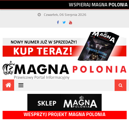
W
S
P
I
E
R
A
J
M
A
G
N
A
P
O
L
O
N
I
A
Czwartek, 06 Sierpnia 2026
WESPRZYJ PROJEKT MAGNA POLONIA