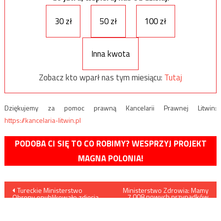
30 zł
50 zł
100 zł
Inna kwota
Zobacz kto wparł nas tym miesiącu:
Tutaj
Dziękujemy za pomoc prawną Kancelarii Prawnej Litwin:
https://kancelaria-litwin.pl
PODOBA CI SIĘ TO CO ROBIMY? WESPRZYJ PROJEKT
MAGNA POLONIA!
Nawigacja
Tureckie Ministerstwo
Ministerstwo Zdrowia: Mamy
7.008 nowych przypadków
Obrony opublikowało zdjęcia
zakażenia koronawirusem,
wpisu
żołnierzy poległych w
zmarło 456 osób
rozpoczętej wczoraj operacji
w Iraku