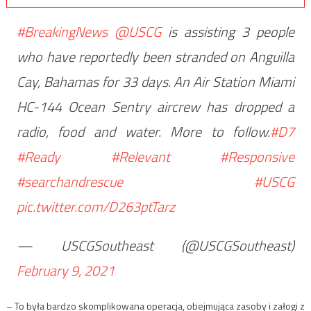
#BreakingNews
@USCG
is assisting 3 people
who have reportedly been stranded on Anguilla
Cay, Bahamas for 33 days. An Air Station Miami
HC-144 Ocean Sentry aircrew has dropped a
radio, food and water. More to follow.
#D7
#Ready
#Relevant
#Responsive
#searchandrescue
#USCG
pic.twitter.com/D263ptTarz
— USCGSoutheast (@USCGSoutheast)
February 9, 2021
– To była bardzo skomplikowana operacja, obejmująca zasoby i załogi z