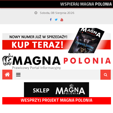
W
S
P
I
E
R
A
J
M
A
G
N
A
P
O
L
O
N
I
A
Sobota, 08 Sierpnia 2026
WESPRZYJ PROJEKT MAGNA POLONIA