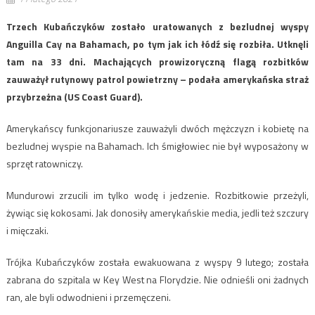
Trzech Kubańczyków zostało uratowanych z bezludnej wyspy
Anguilla Cay na Bahamach, po tym jak ich łódź się rozbiła. Utknęli
tam na 33 dni. Machających prowizoryczną flagą rozbitków
zauważył rutynowy patrol powietrzny – podała amerykańska straż
przybrzeżna (US Coast Guard).
Amerykańscy funkcjonariusze zauważyli dwóch mężczyzn i kobietę na
bezludnej wyspie na Bahamach. Ich śmigłowiec nie był wyposażony w
sprzęt ratowniczy.
Mundurowi zrzucili im tylko wodę i jedzenie. Rozbitkowie przeżyli,
żywiąc się kokosami. Jak donosiły amerykańskie media, jedli też szczury
i mięczaki.
Trójka Kubańczyków została ewakuowana z wyspy 9 lutego; została
zabrana do szpitala w Key West na Florydzie. Nie odnieśli oni żadnych
ran, ale byli odwodnieni i przemęczeni.