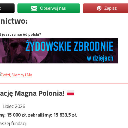
t
Obserwuj nas
Zapisz
nictwo:
t jeszcze naród polski?
ację Magna Polonia!
Lipiec 2026
my:
15 000
zł, zebraliśmy:
15 633,5
zł.
szej fundacji.