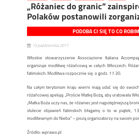
„Różaniec do granic” zainsp
Polaków postanowili zorgani
PODOBA CI SIĘ TO CO ROBI
13 października 2017
Włoskie stowarzyszenie Associazione Italiana Accompag
organizuje modlitwę różańcową w całych Włoszech. Różan
fatimskich. Modlitwa rozpocznie się o godz. 17.30.
Na całym terytorium kraju wierni mają udać się do swoic
różańcowej apelują: „Proście Matkę Bożą, aby uratowała Włoch
„Matka Boża uczy nas, że różaniec jest najpotężniejszą br
stulecie objawień fatimskich błagamy o to w piątek, 
modlitewnym do Nieba” – piszą organizatorzy na swoim port
Źródło: wprawo.pl