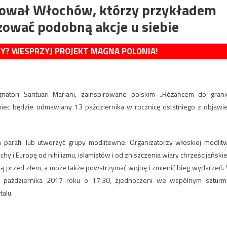
irował Włochów, którzy przykładem
zować podobną akcje u siebie
MY? WESPRZYJ PROJEKT MAGNA POLONIA!
natori Santuari Mariani, zainspirowane polskim „Różańcem do granic
iec będzie odmawiany 13 października w rocznicę ostatniego z objawi
h parafii lub utworzyć grupy modlitewne. Organizatorzy włoskiej modlit
y i Europę od nihilizmu, islamistów i od zniszczenia wiary chrześcijańskiej
onią przed złem, a może także powstrzymać wojnę i zmienić bieg wydarzeń.
13 października 2017 roku o 17.30, zjednoczeni we wspólnym szturm
alu.