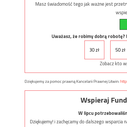
Masz świadomość tego jak ważne jest przetrw
wspie
Uważasz, że robimy dobrą robotę? Ni
30 zł
50 zł
Zobacz kto w
Dziękujemy za pomoc prawną Kancelarii Prawnej Litwin:
http
Wspieraj Fund
W lipcu potrzebowaliś
Dziękujemy! i zachęcamy do dalszego wsparcia na