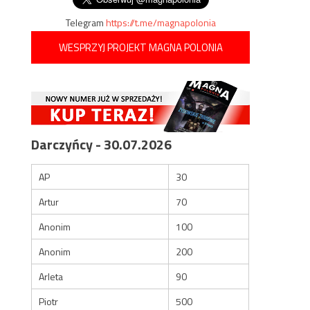
Telegram
https://t.me/magnapolonia
WESPRZYJ PROJEKT MAGNA POLONIA
Darczyńcy - 30.07.2026
AP
30
Artur
70
Anonim
100
Anonim
200
Arleta
90
Piotr
500