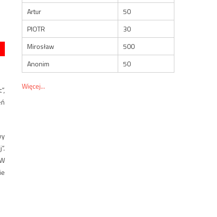
Artur
50
PIOTR
30
Mirosław
500
Anonim
50
Więcej...
”,
eń
wy
”.
 W
ie