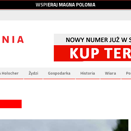
W
S
P
I
E
R
A
J
M
A
G
N
A
P
O
L
O
N
I
A
& Holocher
Żydzi
Gospodarka
Historia
Wiara
Po