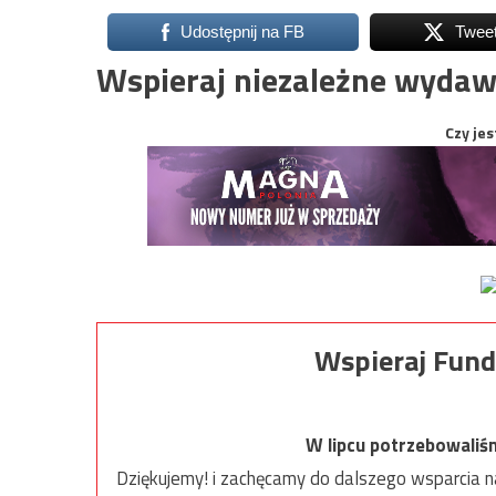
Udostępnij na FB
Twee
Wspieraj niezależne wydaw
Czy jes
Wspieraj Fund
W lipcu potrzebowaliś
Dziękujemy! i zachęcamy do dalszego wsparcia na