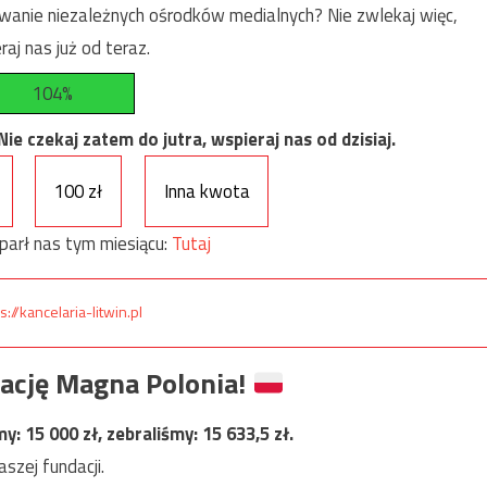
anie niezależnych ośrodków medialnych? Nie zwlekaj więc,
raj nas już od teraz.
104%
e czekaj zatem do jutra, wspieraj nas od dzisiaj.
100 zł
Inna kwota
parł nas tym miesiącu:
Tutaj
s://kancelaria-litwin.pl
ację Magna Polonia!
my:
15 000
zł, zebraliśmy:
15 633,5
zł.
szej fundacji.