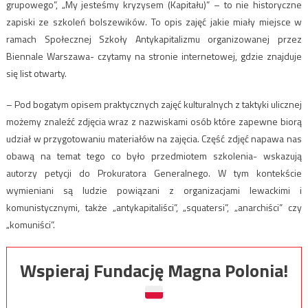
grupowego”, „My jesteśmy kryzysem (Kapitału)” – to nie historyczne
zapiski ze szkoleń bolszewików. To opis zajęć jakie miały miejsce w
ramach Społecznej Szkoły Antykapitalizmu organizowanej przez
Biennale Warszawa- czytamy na stronie internetowej, gdzie znajduje
się list otwarty.
– Pod bogatym opisem praktycznych zajęć kulturalnych z taktyki ulicznej
możemy znaleźć zdjęcia wraz z nazwiskami osób które zapewne biorą
udział w przygotowaniu materiałów na zajęcia. Część zdjęć napawa nas
obawą na temat tego co było przedmiotem szkolenia- wskazują
autorzy petycji do Prokuratora Generalnego. W tym kontekście
wymieniani są ludzie powiązani z organizacjami lewackimi i
komunistycznymi, także „antykapitaliści”, „squatersi”, „anarchiści” czy
„komuniści”.
Wspieraj Fundację Magna Polonia!