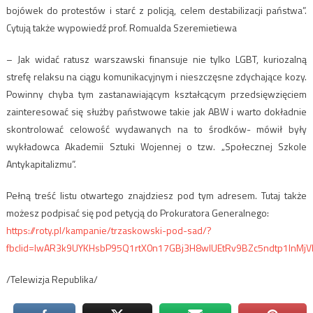
bojówek do protestów i starć z policją, celem destabilizacji państwa”.
Cytują także wypowiedź prof. Romualda Szeremietiewa
– Jak widać ratusz warszawski finansuje nie tylko LGBT, kuriozalną
strefę relaksu na ciągu komunikacyjnym i nieszczęsne zdychające kozy.
Powinny chyba tym zastanawiającym kształcącym przedsięwzięciem
zainteresować się służby państwowe takie jak ABW i warto dokładnie
skontrolować celowość wydawanych na to środków- mówił były
wykładowca Akademii Sztuki Wojennej o tzw. „Społecznej Szkole
Antykapitalizmu”.
Pełną treść listu otwartego znajdziesz pod tym adresem. Tutaj także
możesz podpisać się pod petycją do Prokuratora Generalnego:
https://roty.pl/kampanie/trzaskowski-pod-sad/?
fbclid=IwAR3k9UYKHsbP95Q1rtX0n17GBj3H8wIUEtRv9BZc5ndtp1lnMj
/Telewizja Republika/