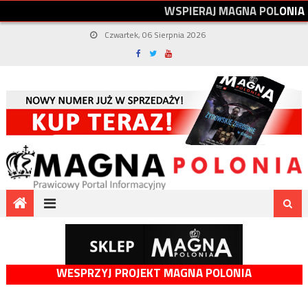
W
S
P
I
E
R
A
J
M
A
G
N
A
P
O
L
O
N
I
A
Czwartek, 06 Sierpnia 2026
WESPRZYJ PROJEKT MAGNA POLONIA