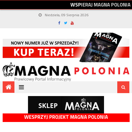
W
S
P
I
E
R
A
J
M
A
G
N
A
P
O
L
O
N
I
A
Niedziela, 09 Sierpnia 2026
WESPRZYJ PROJEKT MAGNA POLONIA