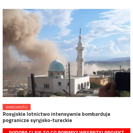
WIADOMOŚCI
Rosyjskie lotnictwo intensywnie bombarduje
pogranicze syryjsko-tureckie
PODOBA CI SIĘ TO CO ROBIMY? WESPRZYJ PROJEKT