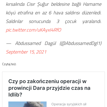
kırsalında Cisır Şuğur beldesine bağlı Hamame
köyü etrafına en az 6 hava saldırısı düzenledi.
Saldırılar sonucunda 3 çocuk yaralandı.
pic.twitter.com/uKAyxI4RfO
— Abdussamed Dagül (@AbdussamedDgl1)
September 15, 2021
Czytaj też: