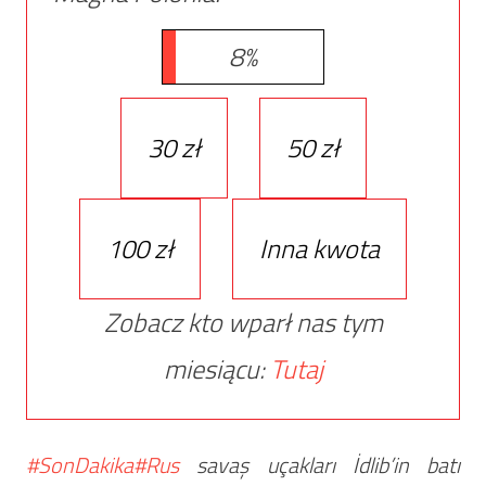
8%
30 zł
50 zł
100 zł
Inna kwota
Zobacz kto wparł nas tym
miesiącu:
Tutaj
#SonDakika
#Rus
savaş uçakları İdlib’in batı