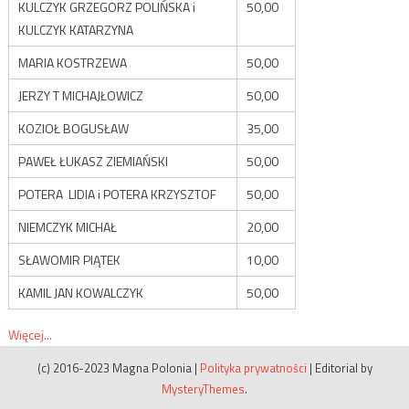
KULCZYK GRZEGORZ POLIŃSKA i
50,00
KULCZYK KATARZYNA
MARIA KOSTRZEWA
50,00
JERZY T MICHAJŁOWICZ
50,00
KOZIOŁ BOGUSŁAW
35,00
PAWEŁ ŁUKASZ ZIEMIAŃSKI
50,00
POTERA LIDIA i POTERA KRZYSZTOF
50,00
NIEMCZYK MICHAŁ
20,00
SŁAWOMIR PIĄTEK
10,00
KAMIL JAN KOWALCZYK
50,00
Więcej...
(c) 2016-2023 Magna Polonia
|
Polityka prywatności
|
Editorial by
MysteryThemes
.