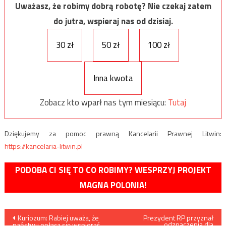
Uważasz, że robimy dobrą robotę? Nie czekaj zatem
do jutra, wspieraj nas od dzisiaj.
30 zł
50 zł
100 zł
Inna kwota
Zobacz kto wparł nas tym miesiącu:
Tutaj
Dziękujemy za pomoc prawną Kancelarii Prawnej Litwin:
https://kancelaria-litwin.pl
PODOBA CI SIĘ TO CO ROBIMY? WESPRZYJ PROJEKT
MAGNA POLONIA!
Nawigacja
Kuriozum: Rabiej uważa, że
Prezydent RP przyznał
odznaczenia dla
państwu opłaca się wspierać