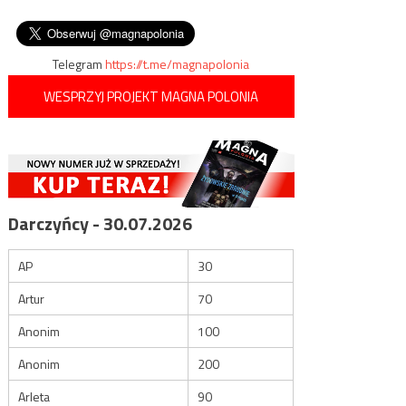
kombatantów Armii Krajowej z
wpisu
homoseksualistów
Grodzieńszczyzny
Telegram
https://t.me/magnapolonia
WESPRZYJ PROJEKT MAGNA POLONIA
Darczyńcy - 30.07.2026
AP
30
Artur
70
Anonim
100
Anonim
200
Arleta
90