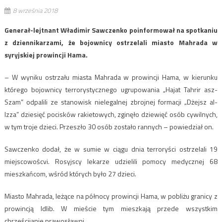
8 września 2018
Generał-lejtnant Władimir Sawczenko poinformował na spotkaniu
z dziennikarzami, że bojownicy ostrzelali miasto Mahrada w
syryjskiej prowincji Hama.
– W wyniku ostrzału miasta Mahrada w prowincji Hama, w kierunku
którego bojownicy terrorystycznego ugrupowania „Hajat Tahrir asz-
Szam” odpalili ze stanowisk nielegalnej zbrojnej formacji „Dżejsz al-
Izza” dziesięć pocisków rakietowych, zginęło dziewięć osób cywilnych,
w tym troje dzieci. Przeszło 30 osób zostało rannych – powiedział on.
Sawczenko dodał, że w sumie w ciągu dnia terroryści ostrzelali 19
miejscowoścvi. Rosyjscy lekarze udzielili pomocy medycznej 68
mieszkańcom, wśród których było 27 dzieci.
Miasto Mahrada, leżące na północy prowincji Hama, w pobliżu granicy z
prowincją Idlib. W mieście tym mieszkają przede wszystkim
chrześcijanie prawosławni.