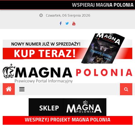
W
S
P
I
E
R
A
J
M
A
G
N
A
P
O
L
O
N
I
A
Czwartek, 06 Sierpnia 2026
WESPRZYJ PROJEKT MAGNA POLONIA