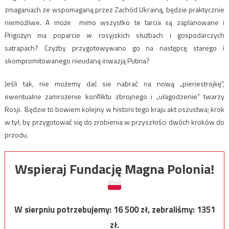
zmaganiach ze wspomaganą przez Zachód Ukrainą, będzie praktycznie
niemożliwe. A może mimo wszystko te tarcia są zaplanowane i
Prigożyn ma poparcie w rosyjskich służbach i gospodarczych
satrapach? Czyżby przygotowywano go na następcę starego i
skompromitowanego nieudaną inwazją Putina?
Jeśli tak, nie możemy dać sie nabrać na nową „pieriestrojkę”,
ewentualne zamrożenie konfliktu zbrojnego i „ułagodzenie” twarzy
Rosji. Będzie to bowiem kolejny w historii tego kraju akt oszustwa; krok
w tył, by przygotować się do zrobienia w przyszłości dwóch kroków do
przodu.
Wspieraj Fundację Magna Polonia!
W sierpniu potrzebujemy:
16 500
zł, zebraliśmy:
1351
zł.