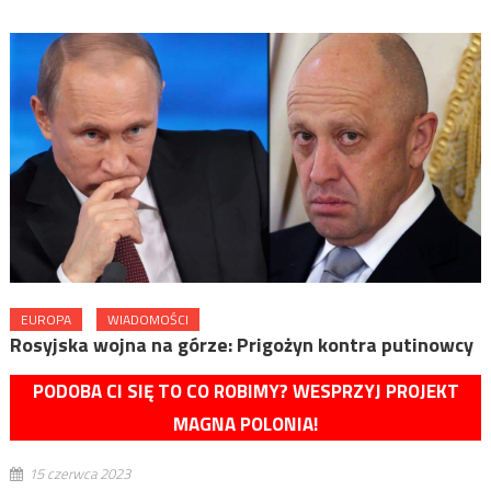
EUROPA
WIADOMOŚCI
Rosyjska wojna na górze: Prigożyn kontra putinowcy
PODOBA CI SIĘ TO CO ROBIMY? WESPRZYJ PROJEKT
MAGNA POLONIA!
15 czerwca 2023