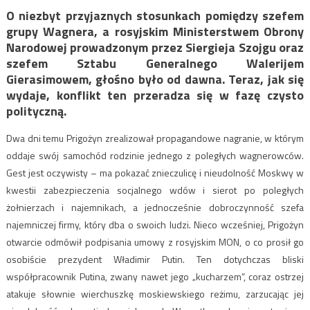
O niezbyt przyjaznych stosunkach pomiędzy szefem
grupy Wagnera, a rosyjskim Ministerstwem Obrony
Narodowej prowadzonym przez Siergieja Szojgu oraz
szefem Sztabu Generalnego Walerijem
Gierasimowem, głośno było od dawna. Teraz, jak się
wydaje, konflikt ten przeradza się w fazę czysto
polityczną.
Dwa dni temu Prigożyn zrealizował propagandowe nagranie, w którym
oddaje swój samochód rodzinie jednego z poległych wagnerowców.
Gest jest oczywisty – ma pokazać znieczulicę i nieudolność Moskwy w
kwestii zabezpieczenia socjalnego wdów i sierot po poległych
żołnierzach i najemnikach, a jednocześnie dobroczynność szefa
najemniczej firmy, który dba o swoich ludzi. Nieco wcześniej, Prigożyn
otwarcie odmówił podpisania umowy z rosyjskim MON, o co prosił go
osobiście prezydent Władimir Putin. Ten dotychczas bliski
współpracownik Putina, zwany nawet jego „kucharzem”, coraz ostrzej
atakuje słownie wierchuszkę moskiewskiego reżimu, zarzucając jej