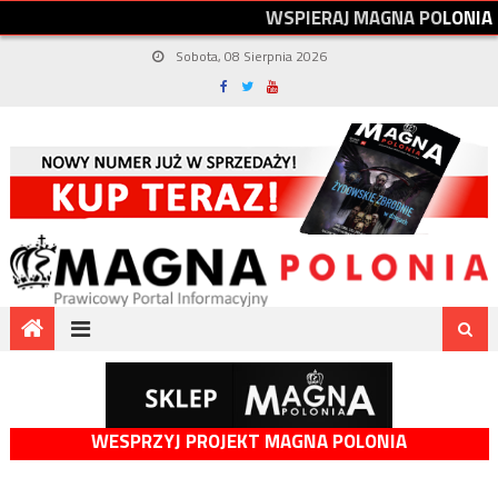
W
S
P
I
E
R
A
J
M
A
G
N
A
P
O
L
O
N
I
A
Sobota, 08 Sierpnia 2026
WESPRZYJ PROJEKT MAGNA POLONIA