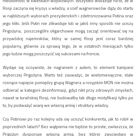
nieudolność w kwestiach wojskowych. Wszystko wskazuje na to, że w
Rosji zaczyna się kryzys u władzy, a szef wagnerowców dąży do startu
w najbliższych wyborach prezydenckich i zdetronizowania Putina oraz
jego kliki. Jeśli Putin nie zlikwiduje lub w jakiś inny sposób nie uciszy
Prigożyna, poszczególni oligarchowie mogą zacząć orientować się na
przywódcę najemników, który w samej Rosji jest coraz bardziej
popularny, głównie za sprawą tego, że w ostatnich miesiącach tylko
jego ludzie mogą poszczycić się sukcesami na froncie.
Wydaje się oczywiste, że nagraniem z autem, to element kampanii
wyborczej Prigożyna. Warto też zauważyc, że wielomiesięczne, stale
rosnące napięcie pomiędzy grupą Wagnera a rosyjskim MON nie można
odbierać w kategorii dezinformacji, gdyż nikt przy zdrowych zmysłach,
nawet w turańskiej Rosji, nie budowałby tak długo mistyfikacji tylko po
to, by podważyć wiarę we własną armię i struktury władzy.
Czy Putinowi po raz kolejny uda się uciszyć konkurenta, jak to robił w
poprzednich latach? Bez wątpienia nie będzie to proste, zwłaszcza, że
Prigożyn dysponuje własną armią, bez której zwycięstwo w