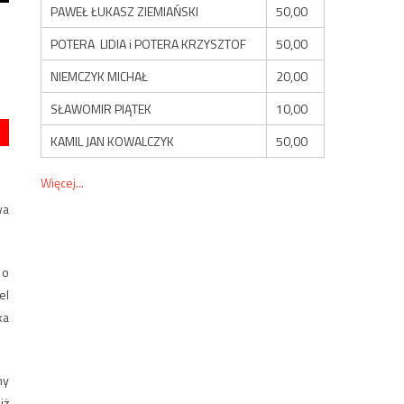
PAWEŁ ŁUKASZ ZIEMIAŃSKI
50,00
POTERA LIDIA i POTERA KRZYSZTOF
50,00
NIEMCZYK MICHAŁ
20,00
SŁAWOMIR PIĄTEK
10,00
KAMIL JAN KOWALCZYK
50,00
Więcej...
wa
 o
el
ka
ny
iż