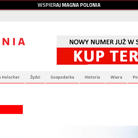
W
S
P
I
E
R
A
J
M
A
G
N
A
P
O
L
O
N
I
A
& Holocher
Żydzi
Gospodarka
Historia
Wiara
Po