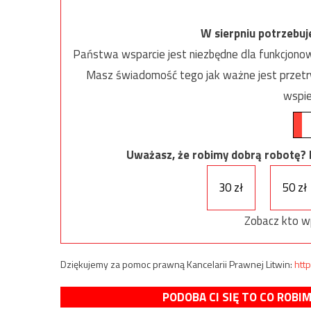
W sierpniu potrzebu
Państwa wsparcie jest niezbędne dla funkcjonow
Masz świadomość tego jak ważne jest przetrw
wspie
Uważasz, że robimy dobrą robotę? Ni
30 zł
50 zł
Zobacz kto w
Dziękujemy za pomoc prawną Kancelarii Prawnej Litwin:
http
PODOBA CI SIĘ TO CO ROBI