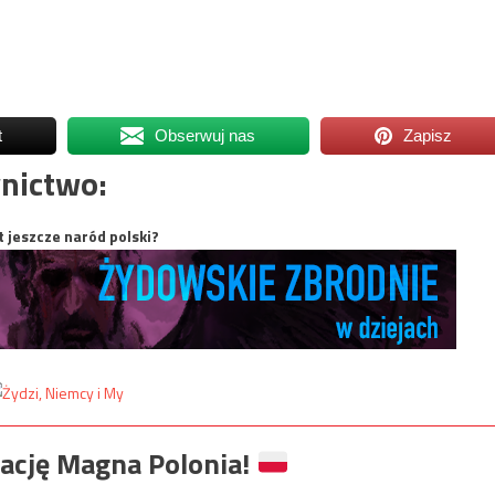
t
Obserwuj nas
Zapisz
nictwo:
t jeszcze naród polski?
ację Magna Polonia!