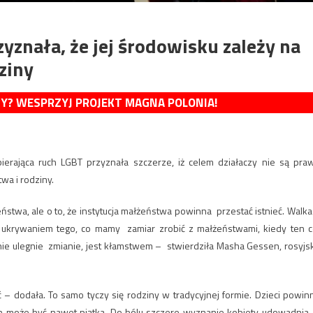
yznała, że jej środowisku zależy na
ziny
MY? WESPRZYJ PROJEKT MAGNA POLONIA!
spierająca ruch LGBT przyznała szczerze, iż celem działaczy nie są pra
wa i rodziny.
twa, ale o to, że instytucja małżeństwa powinna przestać istnieć. Walka
 ukrywaniem tego, co mamy zamiar zrobić z małżeństwami, kiedy ten c
nie ulegnie zmianie, jest kłamstwem – stwierdziła Masha Gessen, rosyjs
ć – dodała. To samo tyczy się rodziny w tradycyjnej formie. Dzieci powin
ch może być nawet piątka. Do bólu szczere wyznanie kobiety udowadnia, 