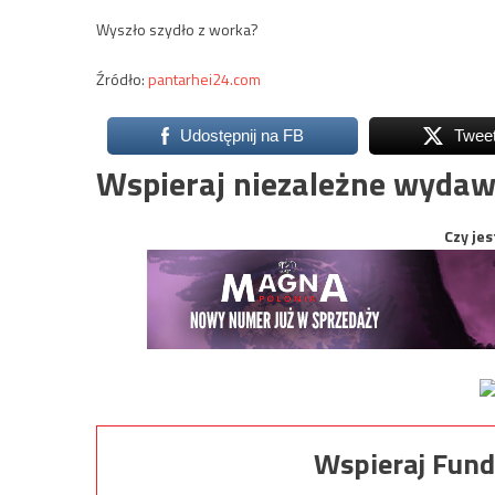
Wyszło szydło z worka?
Źródło:
pantarhei24.com
Udostępnij na FB
Twee
Wspieraj niezależne wydaw
Czy jes
Wspieraj Fund