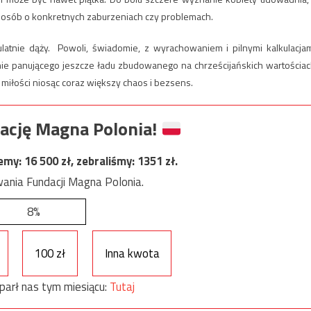
m osób o konkretnych zaburzeniach czy problemach.
pulatnie dąży. Powoli, świadomie, z wyrachowaniem i pilnymi kalkulacjam
nie panującego jeszcze ładu zbudowanego na chrześcijańskich wartościac
ą miłości niosąc coraz większy chaos i bezsens.
ację Magna Polonia!
jemy:
16 500
zł, zebraliśmy:
1351
zł.
ania Fundacji Magna Polonia.
8%
100 zł
Inna kwota
parł nas tym miesiącu:
Tutaj