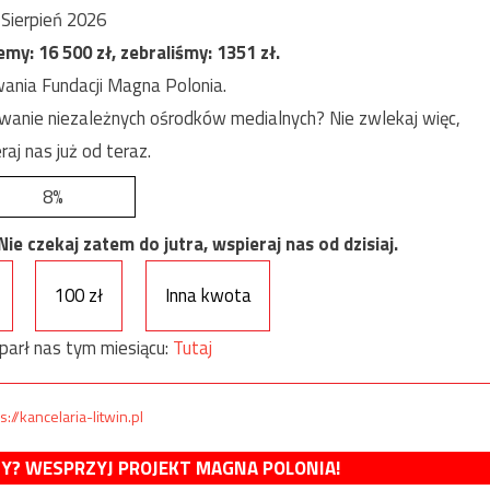
Sierpień 2026
jemy:
16 500
zł, zebraliśmy:
1351
zł.
ania Fundacji Magna Polonia.
anie niezależnych ośrodków medialnych? Nie zwlekaj więc,
raj nas już od teraz.
8%
e czekaj zatem do jutra, wspieraj nas od dzisiaj.
100 zł
Inna kwota
parł nas tym miesiącu:
Tutaj
s://kancelaria-litwin.pl
MY? WESPRZYJ PROJEKT MAGNA POLONIA!