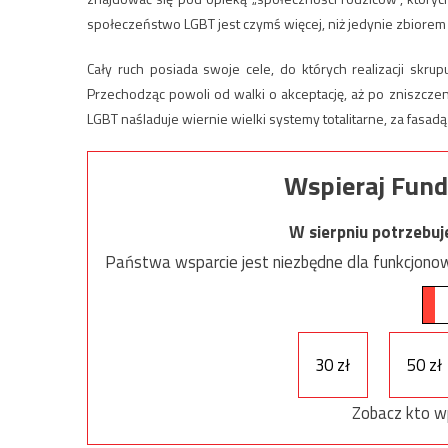
społeczeństwo LGBT jest czymś więcej, niż jedynie zbiore
Cały ruch posiada swoje cele, do których realizacji skru
Przechodząc powoli od walki o akceptację, aż po zniszcze
LGBT naśladuje wiernie wielki systemy totalitarne, za fasad
Wspieraj Fund
W sierpniu potrzebu
Państwa wsparcie jest niezbędne dla funkcjonow
30 zł
50 zł
Zobacz kto w