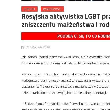
EUROPA
WIADOMOŚCI
Rosyjska aktywistka LGBT prz
zniszczeniu małżeństwa i rod
PODOBA CI SIĘ TO CO ROBI
30 listopada 2019
Jak donosi portal pantarhei24.pl lesbijska aktywistka w
homoseksualistów. Celem jest całkowity demontaż małżeńst
– Nie chodzi o prawo homoseksualistów do zawarcia małżeńs
małżeństwa dla homoseksualistów zazwyczaj wiąże się z
osiągniemy. Mówienie, że instytucja małżeństwa wówczas 
dziennikarka dumna ze swojej homoseksualnej orientacji.
– Sądzę iż ona [instytucja małżeństwa] nie powinna istnie
znajdować się pod opieką „społeczności rodziców”, który